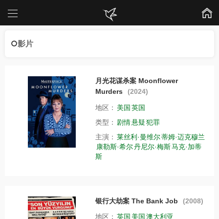
影片
月光花谋杀案 Moonflower
Murders
(2024)
地区：
美国
英国
类型：
剧情
悬疑
犯罪
主演：
莱丝利·曼维尔
蒂姆·迈克穆兰
康勒斯·希尔
丹尼尔·梅斯
马克·加蒂
斯
银行大劫案 The Bank Job
(2008)
地区：
英国
美国
澳大利亚