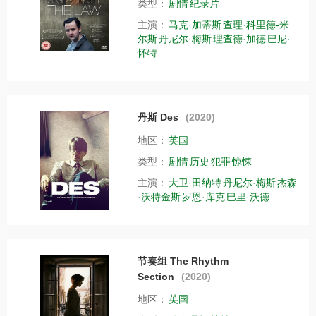
类型：
剧情
纪录片
主演：
马克·加蒂斯
查理·科里德-米
尔斯
丹尼尔·梅斯
理查德·加德
巴尼·
怀特
丹斯 Des
(2020)
地区：
英国
类型：
剧情
历史
犯罪
惊悚
主演：
大卫·田纳特
丹尼尔·梅斯
杰森
·沃特金斯
罗恩·库克
巴里·沃德
节奏组 The Rhythm
Section
(2020)
地区：
英国