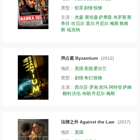
类型：
犯罪
剧情
惊悚
主演：
杰森·斯坦森
萨弗蓉·布罗斯
斯
蒂芬·坎贝尔·莫尔
丹尼尔·梅斯
詹姆
斯·福克纳
拜占庭 Byzantium
(2012)
地区：
英国
美国
爱尔兰
类型：
剧情
奇幻
惊悚
主演：
西尔莎·罗南
杰玛·阿特登
萨姆
·赖利
沃伦·布朗
丹尼尔·梅斯
法律之外 Against the Law
(2017)
地区：
英国