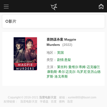
影片
喜鹊谋杀案 Magpie
Murders
(2022)
地区：
英国
类型：
剧情
悬疑
主演：
莱丝利·曼维尔
蒂姆·迈克穆兰
康勒斯·希尔
迈克尔·马罗尼
亚历山德
罗斯·洛戈蒂斯
Copyright © 2016-2021
迅雷电影天堂
邮箱：
xunlei800@busrr.com
友情链接：
迅雷电影天堂
学霸盘
百度
搜狗
迅雷