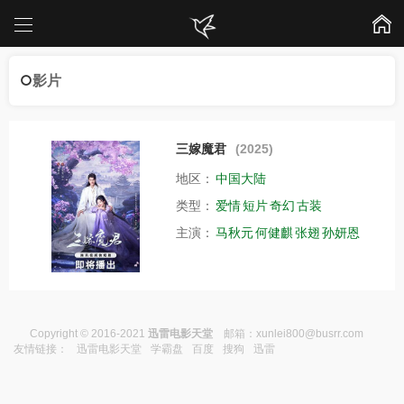
影片
三嫁魔君
(2025)
地区：
中国大陆
类型：
爱情
短片
奇幻
古装
主演：
马秋元
何健麒
张翅
孙妍恩
Copyright © 2016-2021
迅雷电影天堂
邮箱：
xunlei800@busrr.com
友情链接：
迅雷电影天堂
学霸盘
百度
搜狗
迅雷