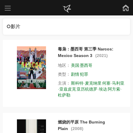
影片
毒枭：墨西哥 第三季 Narcos:
Mexico Season 3
(2021)
地区：
美国
墨西哥
类型：
剧情
犯罪
主演：
斯科特·麦克纳里
何塞·马利亚
·亚兹皮克
亚历杭德罗·埃达
阿方索·
杜萨勒
燃烧的平原 The Burning
Plain
(2008)