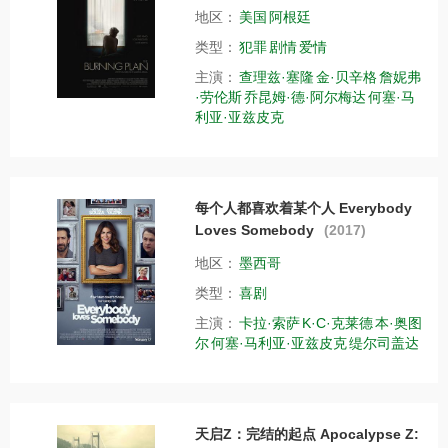
地区：
美国
阿根廷
类型：
犯罪
剧情
爱情
主演：
查理兹·塞隆
金·贝辛格
詹妮弗
·劳伦斯
乔昆姆·德·阿尔梅达
何塞·马
利亚·亚兹皮克
每个人都喜欢着某个人 Everybody
Loves Somebody
(2017)
地区：
墨西哥
类型：
喜剧
主演：
卡拉·索萨
K·C·克莱德
本·奥图
尔
何塞·马利亚·亚兹皮克
缇尔司盖达
天启Z：完结的起点 Apocalypse Z: