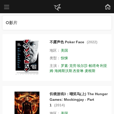
影片
不露声色 Poker Face
(2022)
地区：
美国
类型：
惊悚
主演：
罗素·克劳
埃尔莎·帕塔奇
利亚
姆·海姆斯沃斯
杰奎琳·麦根斯
饥饿游戏3：嘲笑鸟(上) The Hunger
Games: Mockingjay - Part
1
(2014)
地区：
美国