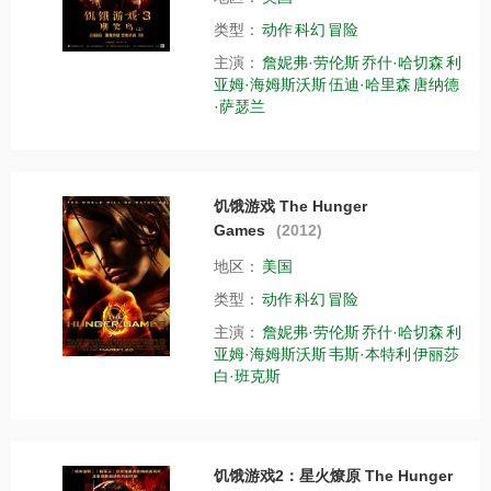
类型：
动作
科幻
冒险
主演：
詹妮弗·劳伦斯
乔什·哈切森
利
亚姆·海姆斯沃斯
伍迪·哈里森
唐纳德
·萨瑟兰
饥饿游戏 The Hunger
Games
(2012)
地区：
美国
类型：
动作
科幻
冒险
主演：
詹妮弗·劳伦斯
乔什·哈切森
利
亚姆·海姆斯沃斯
韦斯·本特利
伊丽莎
白·班克斯
饥饿游戏2：星火燎原 The Hunger