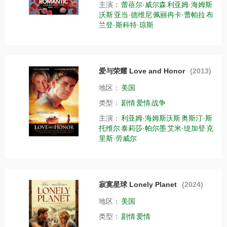
主演：
蕾蓓尔·威尔森
利亚姆·海姆斯
沃斯
亚当·德维尼
佩丽冉卡·曹帕拉
布
兰登·斯科特·琼斯
爱与荣耀 Love and Honor
(2013)
地区：
美国
类型：
剧情
爱情
战争
主演：
利亚姆·海姆斯沃斯
奥斯汀·斯
托维尔
泰莉莎·帕尔墨
艾米·缇加登
克
里斯·劳威尔
寂寞星球 Lonely Planet
(2024)
地区：
美国
类型：
剧情
爱情