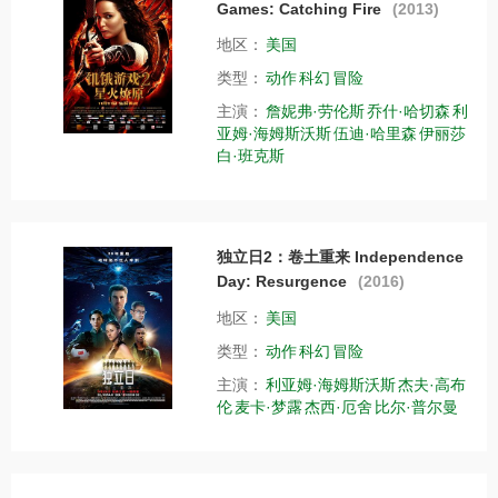
Games: Catching Fire
(2013)
地区：
美国
类型：
动作
科幻
冒险
主演：
詹妮弗·劳伦斯
乔什·哈切森
利
亚姆·海姆斯沃斯
伍迪·哈里森
伊丽莎
白·班克斯
独立日2：卷土重来 Independence
Day: Resurgence
(2016)
地区：
美国
类型：
动作
科幻
冒险
主演：
利亚姆·海姆斯沃斯
杰夫·高布
伦
麦卡·梦露
杰西·厄舍
比尔·普尔曼