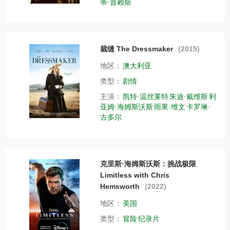
蒂·普赖斯
裁缝 The Dressmaker
(2015)
地区：
澳大利亚
类型：
剧情
主演：
凯特·温丝莱特
朱迪·戴维斯
利
亚姆·海姆斯沃斯
雨果·维文
卡罗琳·
古多尔
克里斯·海姆斯沃斯：挑战极限
Limitless with Chris
Hemsworth
(2022)
地区：
美国
类型：
冒险
纪录片