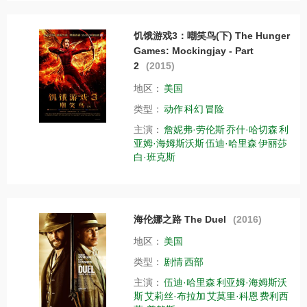
饥饿游戏3：嘲笑鸟(下) The Hunger
Games: Mockingjay - Part
2
(2015)
地区：
美国
类型：
动作
科幻
冒险
主演：
詹妮弗·劳伦斯
乔什·哈切森
利
亚姆·海姆斯沃斯
伍迪·哈里森
伊丽莎
白·班克斯
海伦娜之路 The Duel
(2016)
地区：
美国
类型：
剧情
西部
主演：
伍迪·哈里森
利亚姆·海姆斯沃
斯
艾莉丝·布拉加
艾莫里·科恩
费利西