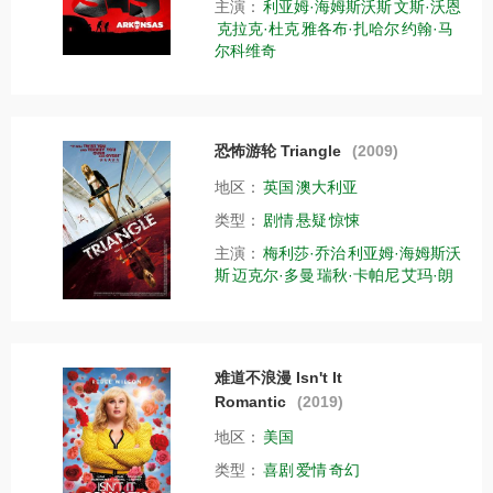
主演：
利亚姆·海姆斯沃斯
文斯·沃恩
克拉克·杜克
雅各布·扎哈尔
约翰·马
尔科维奇
恐怖游轮 Triangle
(2009)
地区：
英国
澳大利亚
类型：
剧情
悬疑
惊悚
主演：
梅利莎·乔治
利亚姆·海姆斯沃
斯
迈克尔·多曼
瑞秋·卡帕尼
艾玛·朗
难道不浪漫 Isn't It
Romantic
(2019)
地区：
美国
类型：
喜剧
爱情
奇幻