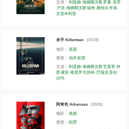
主演：
利亚姆·海姆斯沃斯
罗素·克劳
卢克·海姆斯沃斯
瑞奇·惠特尔
米洛·
文堤米利亚
杀手 Killerman
(2019)
地区：
美国
类型：
动作
犯罪
主演：
利亚姆·海姆斯沃斯
艾莫里·科
恩
黛安·格雷罗
扎特科·巴瑞克
苏拉·
沙玛
阿肯色 Arkansas
(2020)
地区：
美国
类型：
犯罪