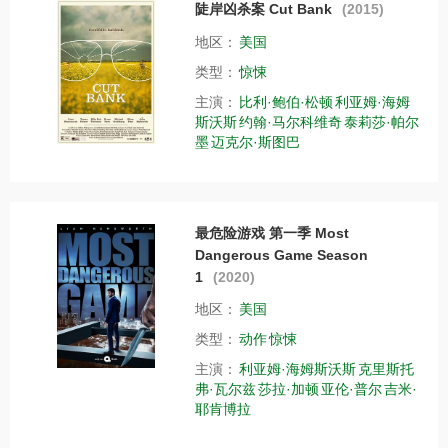
陡岸凶杀案 Cut Bank
(2015)
地区：
美国
类型：
惊悚
主演：
比利·鲍伯·松顿
利亚姆·海姆
斯沃斯
约翰·马尔科维奇
泰莉莎·帕尔
墨
迈克尔·斯图巴
最危险游戏 第一季 Most
Dangerous Game Season
1
(2020)
地区：
美国
类型：
动作
惊悚
主演：
利亚姆·海姆斯沃斯
克里斯托
弗·瓦尔兹
莎拉·加顿
亚伦·普尔
吉米·
耶肯博拉