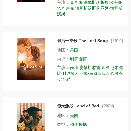
主演：
克里斯·海姆斯沃斯
埃尔莎·帕
塔奇
卢克·海姆斯沃斯
利亚姆·海姆斯
沃斯
最后一支歌 The Last Song
(2010)
地区：
美国
类型：
剧情
爱情
主演：
麦莉·赛勒斯
格雷戈·金尼尔
鲍
比·科尔曼
利亚姆·海姆斯沃斯
哈洛克
·比尔兹
惊天激战 Land of Bad
(2024)
地区：
美国
类型：
动作
惊悚