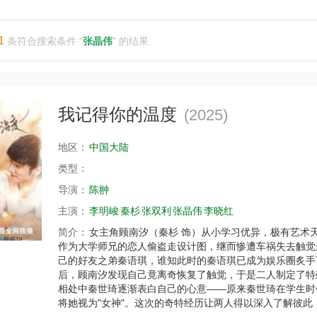
1
条符合搜索条件 "
张晶伟
" 的结果.
我记得你的温度
(2025)
地区：
中国大陆
类型：
导演：
陈翀
主演：
李明峻
秦杉
张双利
张晶伟
李晓红
简介：
女主角顾南汐（秦杉 饰）从小学习优异，极有艺术
作为大学师兄的恋人偷盗走设计图，继而惨遭车祸失去触觉
己的好友之弟秦语琪，谁知此时的秦语琪已成为娱乐圈炙手
后，顾南汐发现自己竟离奇恢复了触觉，于是二人制定了特
相处中秦世琦逐渐表白自己的心意——原来秦世琦在学生时
将她视为"女神"。这次的奇特经历让两人得以深入了解彼