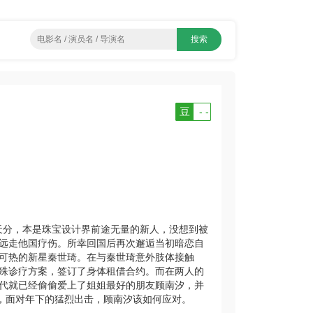
豆
- -
天分，本是珠宝设计界前途无量的新人，没想到被
远走他国疗伤。所幸回国后再次邂逅当初暗恋自
可热的新星秦世琦。在与秦世琦意外肢体接触
殊诊疗方案，签订了身体租借合约。而在两人的
代就已经偷偷爱上了姐姐最好的朋友顾南汐，并
此，面对年下的猛烈出击，顾南汐该如何应对。