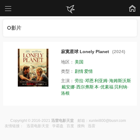
影片
寂寞星球 Lonely Planet
(2024)
地区：
美国
类型：
剧情
爱情
主演：
劳拉·邓恩
利亚姆·海姆斯沃斯
戴安娜·西尔弗斯
本·优素福
贝利纳·
洛根
Copyright © 2016-2021
迅雷电影天堂
邮箱：
xunlei800@busrr.com
友情链接：
迅雷电影天堂
学霸盘
百度
搜狗
迅雷