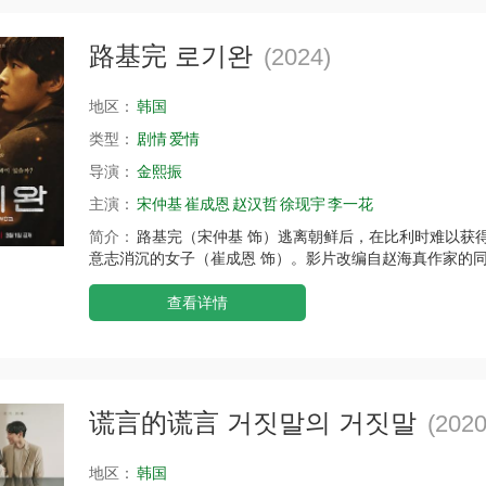
路基完 로기완
(2024)
地区：
韩国
类型：
剧情
爱情
导演：
金熙振
主演：
宋仲基
崔成恩
赵汉哲
徐现宇
李一花
简介：
路基完（宋仲基 饰）逃离朝鲜后，在比利时难以获
意志消沉的女子（崔成恩 饰）。影片改编自赵海真作家的
查看详情
谎言的谎言 거짓말의 거짓말
(2020
地区：
韩国