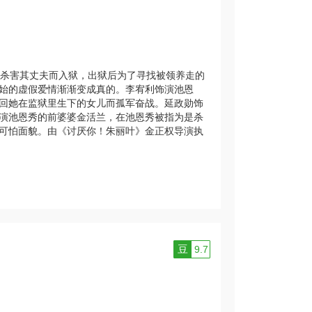
杀害其丈夫而入狱，出狱后为了寻找被领养走的
始的虚假爱情渐渐变成真的。李宥利饰演池恩
回她在监狱里生下的女儿而孤军奋战。延政勋饰
演池恩秀的前婆婆金活兰，在池恩秀被指为是杀
可怕面貌。由《讨厌你！朱丽叶》金正权导演执
豆
9.7