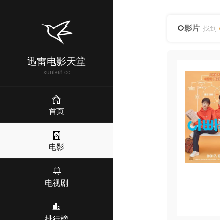
影片
找到
迅雷电影天堂
xunlei8.cc
首页
电影
电视剧
排行榜