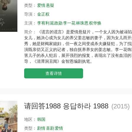
类型：
爱情
悬疑
导演：
金正权
主演：
李宥利
延政勋
李一花
林珠恩
权华焕
简介：
《谎言的谎言》是爱情悬疑片，一个女人因为被诬陷
女儿，她决心成为女儿的养父姜志敏的妻子，因为女儿而开
秀，她是财阀家媳妇，但一夜之间变成杀夫嫌疑犯，为了找
演既亲切又正义的记者，独自抚养养女的姜志敏。李一花饰
害儿子的杀人犯后，展开强烈的报复，表现出了没有血泪的
导，《清潭洞丑闻》金智恩编剧执笔。
查看详情
请回答1988 응답하라 1988
(2015)
地区：
韩国
类型：
剧情
喜剧
爱情