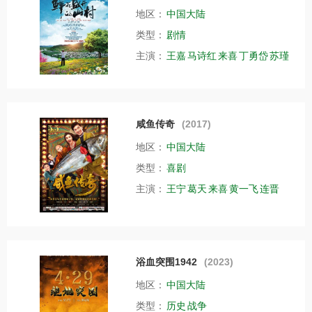
地区：
中国大陆
类型：
剧情
主演：
王嘉
马诗红
来喜
丁勇岱
苏瑾
咸鱼传奇
(2017)
地区：
中国大陆
类型：
喜剧
主演：
王宁
葛天
来喜
黄一飞
连晋
浴血突围1942
(2023)
地区：
中国大陆
类型：
历史
战争