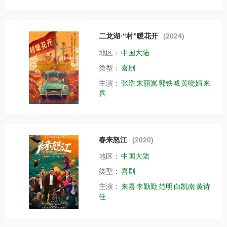
二龙湖·“村”暖花开
(2024)
地区：
中国大陆
类型：
喜剧
主演：
张浩
朱丽岚
郭铁城
黄晓娟
来
喜
春来怒江
(2020)
地区：
中国大陆
类型：
喜剧
主演：
来喜
李勤勤
范明
白凯南
黄诗
佳