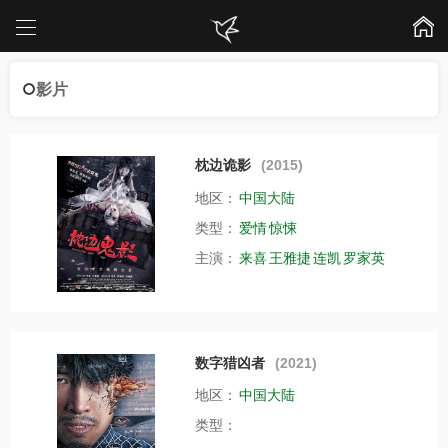
影片
枕边诡影
(2015)
地区：
中国大陆
类型：
爱情
惊悚
主演：
来喜
王雅捷
连凯
罗家英
数字猎凶者
(2021)
地区：
中国大陆
类型：