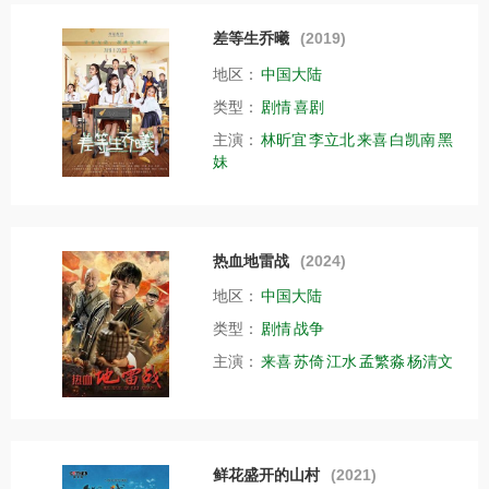
差等生乔曦
(2019)
地区：
中国大陆
类型：
剧情
喜剧
主演：
林昕宜
李立北
来喜
白凯南
黑
妹
热血地雷战
(2024)
地区：
中国大陆
类型：
剧情
战争
主演：
来喜
苏倚
江水
孟繁淼
杨清文
鲜花盛开的山村
(2021)