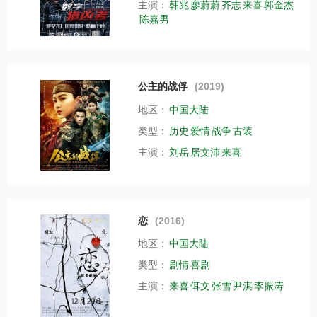
主演：
韩兆
廖蔚蔚
齐志
来喜
郭金杰
陈嘉男
公主的战俘
(2019)
地区：
中国大陆
类型：
历史
爱情
战争
古装
主演：
刘岳
居文沛
来喜
恋
(2016)
地区：
中国大陆
类型：
剧情
喜剧
主演：
来喜
佴文
张雪
尹淇
李振涛