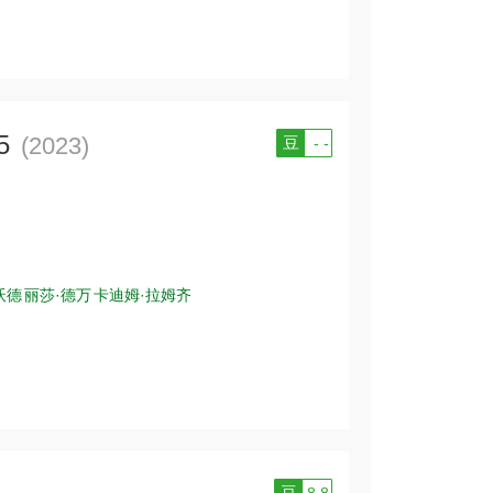
5
(2023)
豆
- -
沃德
丽莎·德万
卡迪姆·拉姆齐
豆
8.8