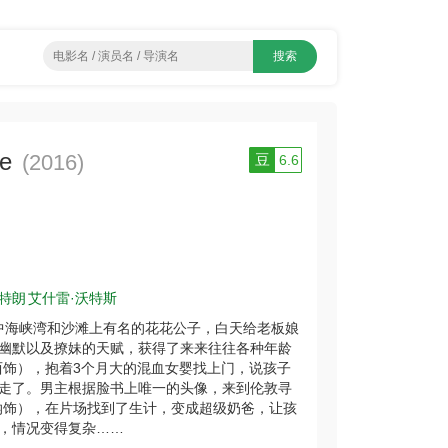
e
(2016)
豆
6.6
贝特朗
艾什雷·沃特斯
中海峡湾和沙滩上有名的花花公子，白天给老板娘
幽默以及撩妹的天赋，获得了来来往往各种年龄
西饰），抱着3个月大的混血女婴找上门，说孩子
走了。男主根据脸书上唯一的头像，来到伦敦寻
纳饰），在片场找到了生计，变成超级奶爸，让孩
，情况变得复杂……