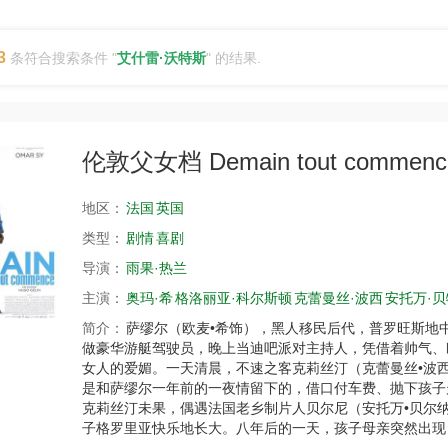
3
条符合搜索条件 "
艾什雷·沃特斯
" 的结果.
伦敦父女档 Demain tout commenc
地区：
法国
英国
类型：
剧情
喜剧
导演：
雨果·热兰
主演：
奥玛·希
格洛丽亚·科尔斯顿
克蕾曼丝·波西
安托万·
简介：
萨缪尔（欧麦•希饰），黑人移民后代，普罗旺斯地
做豪华游艇驾驶员，晚上当迪吧派对主持人，凭借着帅气、
女人的爱媚。一天清晨，不速之客克莉丝汀（克蕾曼丝•波
是和萨缪尔一年前的一夜情留下的，借口付车费、抛下孩子
克莉丝汀未果，偶遇法国老乡制片人贝尔尼（安托万•贝尔
子格罗里亚快乐地长大。八年后的一天，孩子母亲突然出现