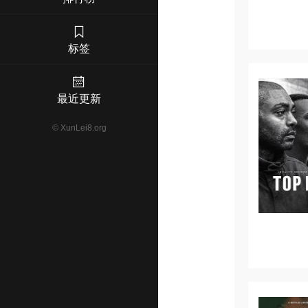
标签
最近更新
©
XunLei8.org