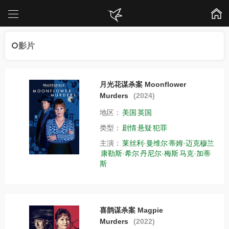
影片
月光花谋杀案 Moonflower
Murders
(2024)
地区：
美国
英国
类型：
剧情
悬疑
犯罪
主演：
莱丝利·曼维尔
蒂姆·迈克穆兰
康勒斯·希尔
丹尼尔·梅斯
马克·加蒂
斯
喜鹊谋杀案 Magpie
Murders
(2022)