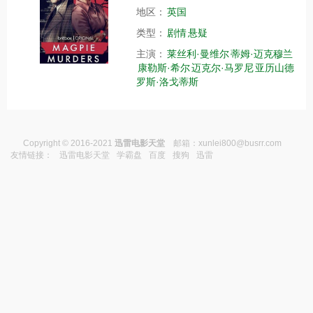
地区：
英国
类型：
剧情
悬疑
主演：
莱丝利·曼维尔
蒂姆·迈克穆兰
康勒斯·希尔
迈克尔·马罗尼
亚历山德
罗斯·洛戈蒂斯
Copyright © 2016-2021
迅雷电影天堂
邮箱：
xunlei800@busrr.com
友情链接：
迅雷电影天堂
学霸盘
百度
搜狗
迅雷