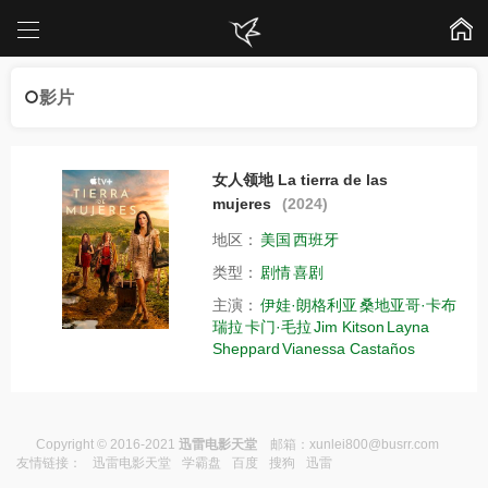
影片
女人领地 La tierra de las
mujeres
(2024)
地区：
美国
西班牙
类型：
剧情
喜剧
主演：
伊娃·朗格利亚
桑地亚哥·卡布
瑞拉
卡门·毛拉
Jim Kitson
Layna
Sheppard
Vianessa Castaños
Copyright © 2016-2021
迅雷电影天堂
邮箱：
xunlei800@busrr.com
友情链接：
迅雷电影天堂
学霸盘
百度
搜狗
迅雷