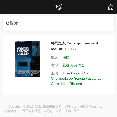
影片
将死之人 Ceux qui peuvent
mourir
(2017)
地区：
法国
类型：
悬疑
短片
奇幻
主演：
Julie Cayeux
Sam
Chemoul
Zoé Garcia
Pascal Le
Corre
Lilas Richard
Copyright © 2016-2021
迅雷电影天堂
邮箱：
xunlei800@busrr.com
友情链接：
迅雷电影天堂
学霸盘
百度
搜狗
迅雷