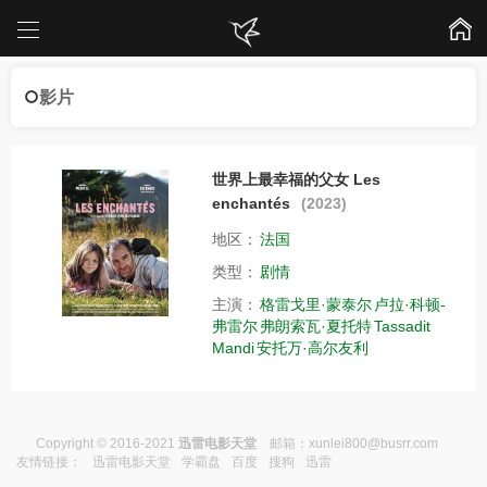
影片
世界上最幸福的父女 Les
enchantés
(2023)
地区：
法国
类型：
剧情
主演：
格雷戈里·蒙泰尔
卢拉·科顿-
弗雷尔
弗朗索瓦·夏托特
Tassadit
Mandi
安托万·高尔友利
Copyright © 2016-2021
迅雷电影天堂
邮箱：
xunlei800@busrr.com
友情链接：
迅雷电影天堂
学霸盘
百度
搜狗
迅雷