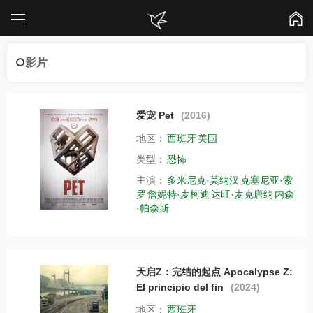
影片
爱宠 Pet
(2016)
地区：
西班牙
美国
类型：
恐怖
主演：
多米尼克·莫纳汉
克塞尼亚·索
罗
詹妮特·麦柯迪
达旺·麦克唐纳
内森
·帕森斯
天启Z：完结的起点 Apocalypse Z:
El principio del fin
(2024)
地区：
西班牙