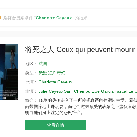
1
条符合搜索条件 "
Charlotte Cayeux
" 的结果.
将死之人 Ceux qui peuvent mourir
地区：
法国
类型：
悬疑
短片
奇幻
导演：
Charlotte Cayeux
主演：
Julie Cayeux
Sam Chemoul
Zoé Garcia
Pascal Le 
简介：
15岁的佐伊进入了一所校规森严的住宿制中学。看
面带憔悴地上课玩耍，而他们逆来顺受的表象之下蛰伏着教
明白她们身上注定的悲剧宿命。
查看详情