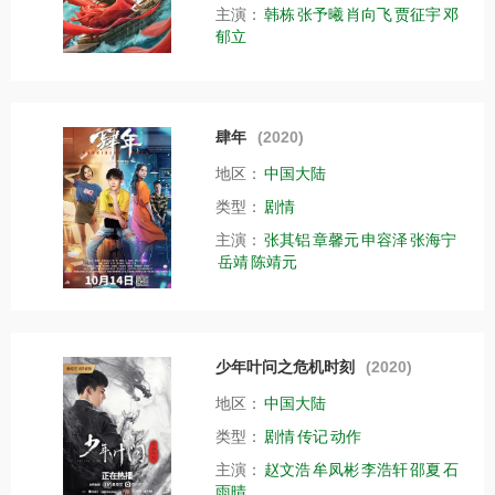
主演：
韩栋
张予曦
肖向飞
贾征宇
邓
郁立
肆年
(2020)
地区：
中国大陆
类型：
剧情
主演：
张其铝
章馨元
申容泽
张海宁
岳靖
陈靖元
少年叶问之危机时刻
(2020)
地区：
中国大陆
类型：
剧情
传记
动作
主演：
赵文浩
牟凤彬
李浩轩
邵夏
石
雨晴