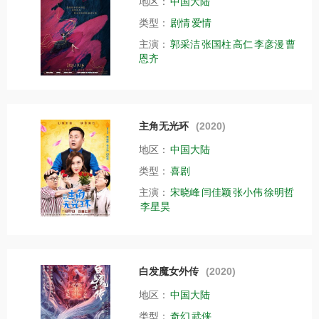
地区：
中国大陆
类型：
剧情
爱情
主演：
郭采洁
张国柱
高仁
李彦漫
曹
恩齐
主角无光环
(2020)
地区：
中国大陆
类型：
喜剧
主演：
宋晓峰
闫佳颖
张小伟
徐明哲
李星昊
白发魔女外传
(2020)
地区：
中国大陆
类型：
奇幻
武侠