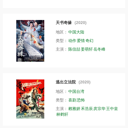
天书奇缘
(2020)
地区：
中国大陆
类型：
动作
爱情
奇幻
主演：
陈信喆
姜萌轩
岳冬峰
逃出立法院
(2020)
地区：
中国台湾
类型：
喜剧
恐怖
主演：
赖雅妍
禾浩辰
庹宗华
王中皇
林鹤轩