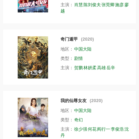
主演：
肖慧
陈刘俊夫
张莞卿
施彦
廖
越
奇门遁甲
(2020)
地区：
中国大陆
类型：
剧情
主演：
贺鹏
林妍柔
高雄
岳辛
我的仙尊女友
(2020)
地区：
中国大陆
类型：
奇幻
主演：
徐少强
何花
阎行一
李俊浩
沈
丹