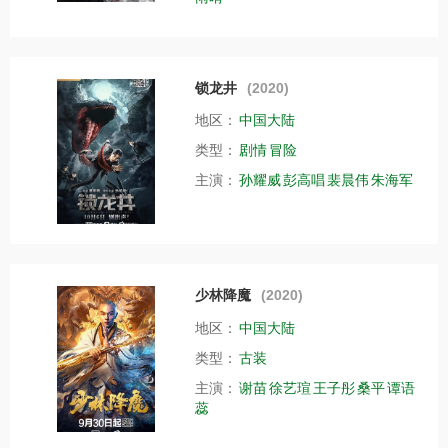
锁龙井
(2020)
地区：
中国大陆
类型：
剧情
冒险
主演：
孙耀威
彭高唱
裴晨伟
朱海军
少林降魔
(2020)
地区：
中国大陆
类型：
古装
主演：
谢苗
徐艺瑄
王子彤
桑平
谭语
蕊