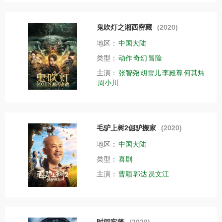
鬼吹灯之湘西密藏
(2020)
地区：
中国大陆
类型：
动作
奇幻
冒险
主演：
张智尧
胡雪儿
李殿尊
何其炜
周小川
毛驴上树2倔驴搬家
(2020)
地区：
中国大陆
类型：
喜剧
主演：
曹颖
郭达
昃文江
时间牢笼
(2020)