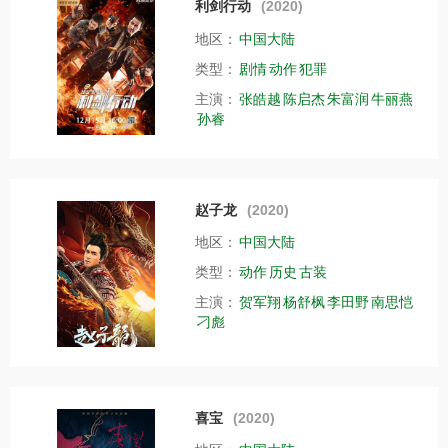
利剑行动
(2020)
地区：
中国大陆
类型：
剧情
动作
犯罪
主演：
张皓越
陈启杰
朱富润
牛丽燕
孙睿
赵子龙
(2020)
地区：
中国大陆
类型：
动作
历史
古装
主演：
贺军翔
杨舒枫
李田野
南思恺
刁彪
喜宝
(2020)