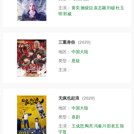
主演：
黄奕
施骏喆
袁志颖
刘硕
杜玉
明
郭威
三重身份
(2020)
地区：
中国大陆
类型：
悬疑
主演：
无疯也起浪
(2020)
地区：
中国大陆
类型：
喜剧
主演：
王成思
陶亮
冯秦川
邵老五
陈
宇星