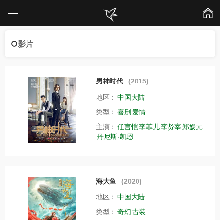
影片
男神时代
(2015)
地区：
中国大陆
类型：
喜剧
爱情
主演：
任言恺
李菲儿
李贤宰
郑媛元
丹尼斯·凯恩
海大鱼
(2020)
地区：
中国大陆
类型：
奇幻
古装