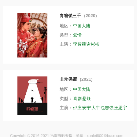
青簪锁三千
(2020)
地区：
中国大陆
类型：
爱情
主演：
李智颖
谢彬彬
非常保镖
(2021)
地区：
中国大陆
类型：
喜剧
悬疑
主演：
邵庄
安宁
大牛
包志强
王思宇
Copyright © 2016-2021
迅雷电影天堂
邮箱：
xunlei800@busrr.com