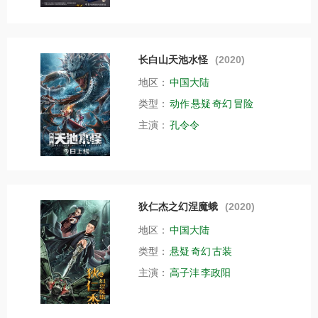
长白山天池水怪
(2020)
地区：
中国大陆
类型：
动作
悬疑
奇幻
冒险
主演：
孔令令
狄仁杰之幻涅魔蛾
(2020)
地区：
中国大陆
类型：
悬疑
奇幻
古装
主演：
高子沣
李政阳