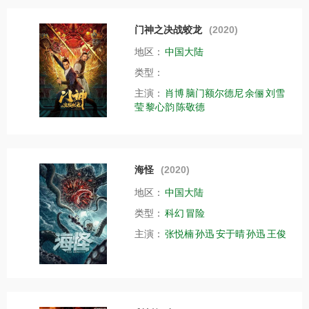
门神之决战蛟龙
(2020)
地区：
中国大陆
类型：
主演：
肖博
脑门额尔德尼
余俪
刘雪
莹
黎心韵
陈敬德
海怪
(2020)
地区：
中国大陆
类型：
科幻
冒险
主演：
张悦楠
孙迅
安于晴
孙迅
王俊