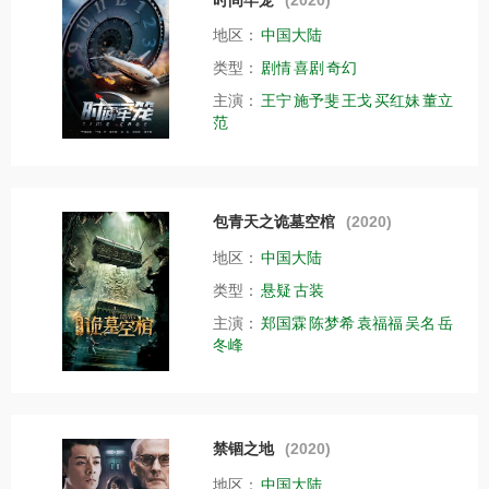
地区：
中国大陆
类型：
剧情
喜剧
奇幻
主演：
王宁
施予斐
王戈
买红妹
董立
范
包青天之诡墓空棺
(2020)
地区：
中国大陆
类型：
悬疑
古装
主演：
郑国霖
陈梦希
袁福福
吴名
岳
冬峰
禁锢之地
(2020)
地区：
中国大陆