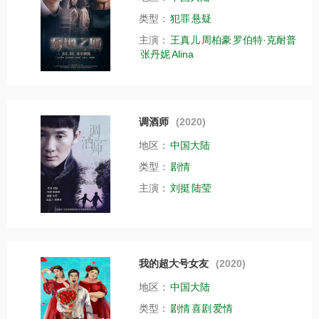
类型：
犯罪
悬疑
主演：
王真儿
周柏豪
罗伯特·克耐普
张丹妮
Alina
调酒师
(2020)
地区：
中国大陆
类型：
剧情
主演：
刘挺
陆莹
我的超大号女友
(2020)
地区：
中国大陆
类型：
剧情
喜剧
爱情