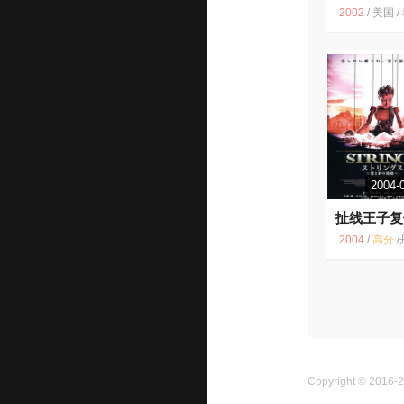
2002
/
美国 / 科幻 惊
2004-
扯线王子复
7.2
2004
/
高分
/
丹麦 / 挪威 / 
Copyright © 2016-