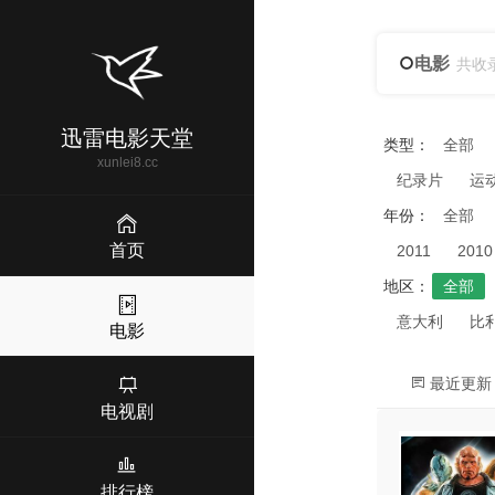
电影
共收
迅雷电影天堂
类型：
全部
xunlei8.cc
纪录片
运
年份：
全部
首页
2011
2010
地区：
全部
意大利
比
电影
最近更新
电视剧
排行榜