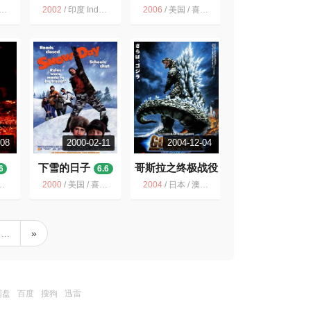
2002
/
印度 India / 剧情 喜剧 动作 爱情 歌舞 冒险
2006
/
美国 / 喜剧 动作 科幻 冒险
-08
2000-02-11
2004-12-04
下雪的日子
哥斯拉之终极战役
6
6.6
6.7
2000
/
美国 / 喜剧 家庭 冒险 爱情
2004
/
日本 / 澳大利亚 / 美国 / 中国大陆 / 动作 冒险 奇幻 科幻 惊悚
...
»
霸盘
百度
搜狗
迅雷