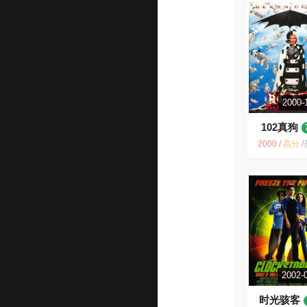
2000-
102真狗
2000
/
高分
/
美国 / 
2002-
时光骇客