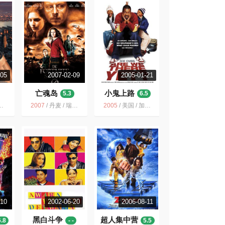
-05
2007-02-09
2005-01-21
亡魂岛
小鬼上路
5.3
6.5
2007
/
丹麦 / 瑞典 / 德国 / 动作 家庭 奇幻 冒险
2005
/
美国 / 加拿大 / 剧情 喜剧 爱情 家庭 冒险
-10
2002-06-20
2006-08-11
黑白斗争
超人集中营
6.8
- -
5.5