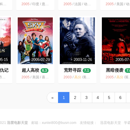
悚 冒险
2005
/
印度 / 悬疑 惊悚 冒险
2005
/
法国 / 动作 冒险
2005
/
美国 / 动作 家庭 奇幻 冒险
05-15
2005-07-29
2003-11-26
2005-07
仇记
超人高校
荒野寻踪
黑暗侵袭
6.3
7.1
7.
瑞典 / 英国 / 剧情 奇幻 冒险
2005
/
美国 / 喜剧 科幻 家庭 冒险
2003
/
高分
/
美国 / 惊悚 西部 冒险
2005
/
高分
/
英国 / 法国 / 惊悚 恐怖 冒险
«
1
2
3
4
5
6
2021
迅雷电影天堂
邮箱：
xunlei800@busrr.com
友情链接：
迅雷电影天堂
学