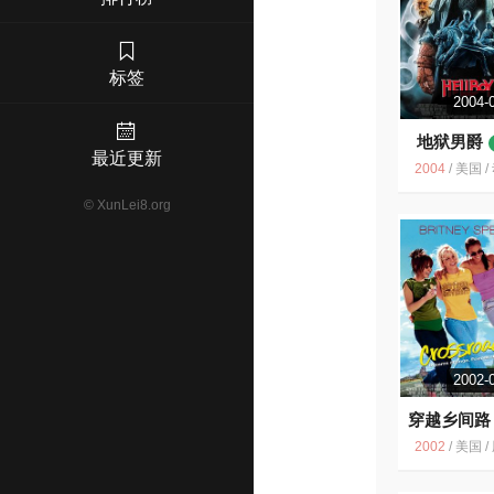
标签
2004-
地狱男爵
最近更新
2004
/
美国 / 动作 奇
©
XunLei8.org
2002-
穿越乡间路
2002
/
美国 / 剧情 喜剧 爱情 