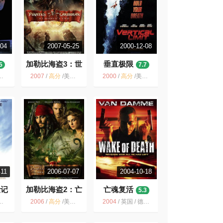
-04
2007-05-25
2000-12-08
加勒比海盗3：世
垂直极限
5
7.7
界的尽头
8.4
2007
/
高分
/
美国 / 动作 奇幻 冒险
2000
/
高分
/
美国 / 德国 / 动作 惊悚 冒险
-11
2006-07-07
2004-10-18
险记
加勒比海盗2：亡
亡魂复活
5.3
灵的宝藏
8.4
2006
/
高分
/
美国 / 动作 奇幻 冒险
2004
/
英国 / 德国 / 法国 / 南非 / 动作 冒险