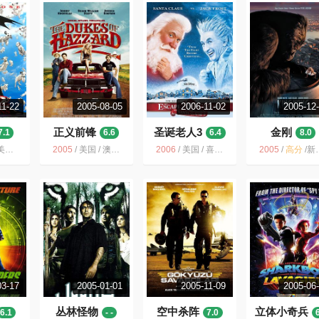
11-22
2005-08-05
2006-11-02
2005-12
正义前锋
圣诞老人3
金刚
7.1
6.6
6.4
8.0
英国 / 喜剧 冒险
2005
/
美国 / 澳大利亚 / 喜剧 动作 冒险
2006
/
美国 / 喜剧 家庭 奇幻 冒险
2005
/
高分
/
新西兰 / 美国 / 德国 / 动作 奇幻 冒险
03-17
2005-01-01
2005-11-09
2005-06
丛林怪物
空中杀阵
立体小奇兵
6.1
- -
7.0