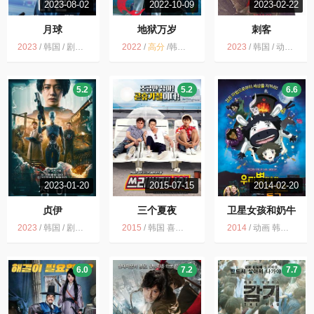
2023-08-02
2022-10-09
2023-02-22
月球
地狱万岁
刺客
2023
/
韩国 / 剧情 科幻 冒险
2022
/
高分
/
韩国 / 剧情 冒险
2023
/
韩国 / 动作 冒险
5.2
5.2
6.6
2023-01-20
2015-07-15
2014-02-20
贞伊
三个夏夜
卫星女孩和奶牛
2023
/
韩国 / 剧情 动作 科幻 冒险
2015
/
韩国 喜剧 韩国电影 2015 搞笑 电影 冒险 韩影
2014
/
动画 韩国 刘亚仁 奇幻 韩国动画 2014 郑有美 韩国电影
6.0
7.2
7.7