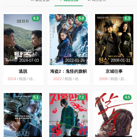
6.3
5.8
6.3
2024-07-03
2022-01-26
2008-01-31
逃脱
海盗2：鬼怪的旗帜
京城往事
2024
/
韩国 / 动作 惊悚 冒险
2022
/
韩国 / 动作 冒险
2008
/
韩国 / 剧情 喜剧 动作 爱情 惊悚 历史 犯罪 冒险
5.1
7.1
4.5