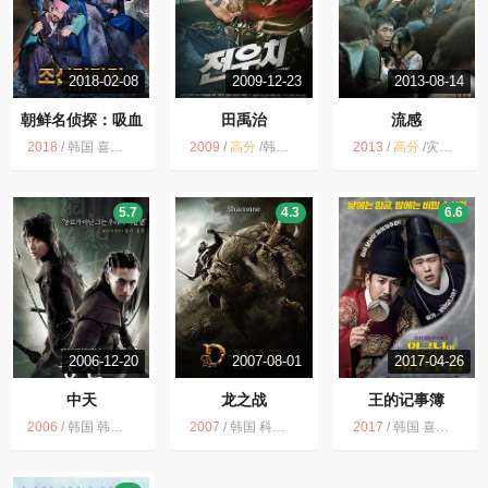
2018-02-08
2009-12-23
2013-08-14
朝鲜名侦探：吸血
田禹治
流感
怪魔的秘密
2018
/
韩国 喜剧 悬疑 古装 朝鲜名侦探 2018 奇幻 犯罪
2009
/
高分
/
韩国电影 韩国 奇幻 姜东元 林秀晶 动作 田禹治 喜剧
2013
/
高分
/
灾难 人性 韩国 韩国电影 剧情 感人 惊悚 亲情
5.7
4.3
6.6
2006-12-20
2007-08-01
2017-04-26
中天
龙之战
王的记事簿
2006
/
韩国 韩国电影 魔幻 金泰熙 爱情 郑宇成 奇幻 中天
2007
/
韩国 科幻 魔幻 韩国电影 龙之战争 2007 美国 奇幻
2017
/
韩国 喜剧 古装 搞笑 2017 推理 历史 冒险