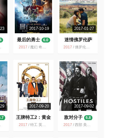
-23
2017-10-19
2017-01-27
最后的勇士
迷情佛罗伦萨
4
6.0
5.6
2017
/
魔幻 奇幻 喜剧 俄罗斯 冒险 迪士尼 俄罗斯优秀科幻故事片 2017
2017
/
佛罗伦萨 爱情 意大利 意大利风光 美国 2017 迷情佛罗伦萨 剧情
-29
2017-09-20
2017-09-02
王牌特工2：黄金
敌对分子
6.7
6.8
圈
6.8
2017
/
特工 英国 动作 喜剧 2017 黑色幽默 美国 犯罪
2017
/
西部 美国 克里斯蒂安·贝尔 剧情 2017 冒险 暴力 动作