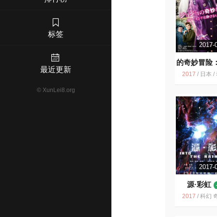
标签
2017-
的奇妙冒险
最近更新
钻石
6.
2017
/
日本 / 动作 奇
©
XunLei8.org
2017-
源·彩虹
2017
/
科幻 奇幻 成长 儿童 中国大陆 中国 英国 