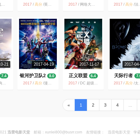
017
2017
/
高分
/
英国 成长 青春 剧情 公路 2017 文艺 威尼斯电影节
2017
/
网络大电影 中国大陆 犯罪 高捷 大陆 2017 2.5 超烂
2017
/
高分
/
法国 奇幻 实验 情色 2017 青春 剧情 冒险
10-21
2017-04-19
2017-11-17
2017-04
银河护卫队2
正义联盟
天际行者
7.4
8.0
6.4
7.
温情 法国电影 冒险 儿童 狗
2017
/
高分
/
漫威 科幻 超级英雄 美国 Marvel 搞笑 2017 漫画改编
2017
/
DC 超级英雄 美国 科幻 漫画改编 动作 2017 DCEU
2017
/
高分
/
太空 俄罗斯 真实事件改编 历史 苏俄 科幻 冒险 剧情
«
1
2
3
4
...
2021
迅雷电影天堂
邮箱：
xunlei800@busrr.com
友情链接：
迅雷电影天堂
学