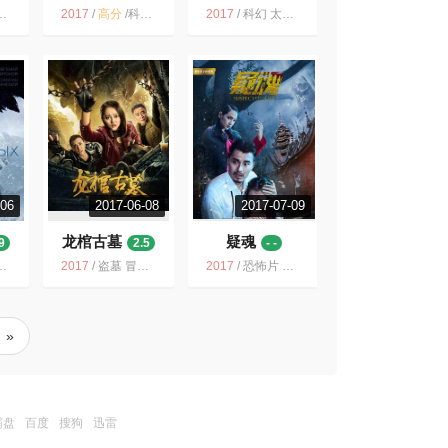
的绝地武士
城
7.1
6.9
2017
/
高分
/
科幻 美国 太空 经典 动作 2017 史诗 冒险
2017
/
科幻 太空 奇幻 冒险 2017 动作 法国 美国
-06
2017-06-08
2017-07-09
龙棺古墓
疑魂
9
2.5
- -
2017
/
盗墓 冒险 悬疑 2017 恐怖 电影 大陆 网络大电影
2017
/
恐怖片 中国大陆 搞笑 恐怖惊悚悬疑重口血腥 恐怖 kuaikaishe 惊悚 差
»
霸盘
百度
搜狗
迅雷