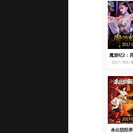
2017-
魔游纪2：
遇
5.3
2017
/
奇幻 魔幻 网络电影 2017 电影 魔游纪 中国电
2017-
杀出阴阳