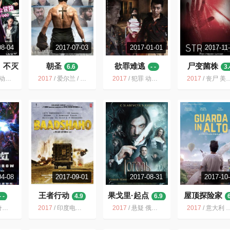
08-04
2017-07-03
2017-01-01
2017-11
：不灭
朝圣
欲罪难逃
尸变菌株
6.6
- -
3.
0
幻 冒险
2017
/
爱尔兰 / 剧情 冒险
2017
/
犯罪 动作 爱情
2017
/
丧尸 美国 恐怖 病毒 电影 美国电影 动作 2020
04-08
2017-09-01
2017-08-31
2017-10
王者行动
果戈里·起点
屋顶探险家
- -
4.9
6.9
新西兰
2017
/
印度电影 印度 动作 2017 电影 犯罪 悬疑 剧情
2017
/
悬疑 俄罗斯 惊悚 魔幻 奇幻 俄罗斯电影 果戈理 犯罪
2017
/
意大利 奇幻 荒诞 冒险 魔幻 2017 城市 剧情