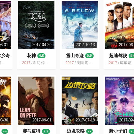
03-31
2017-04-29
2017-10-13
2017-06
异乡奇
花神
雪山奇迹
超速驾驶
4.8
5.9
5.
影 科幻
2017
/
科幻 惊悚 加拿大 电影 2017 小成本 英国 一流
2017
/
美国 真人真事改编 荒野求生 冒险 传记 剧情 滑雪 2017
2017
/
飚车 动作 犯罪 法国 美国 2017 车 剧情
03-30
2017-09-01
2017-07-18
2017-09
界
赛马皮特
边境攻略
野小子们
- -
7.7
- -
7.