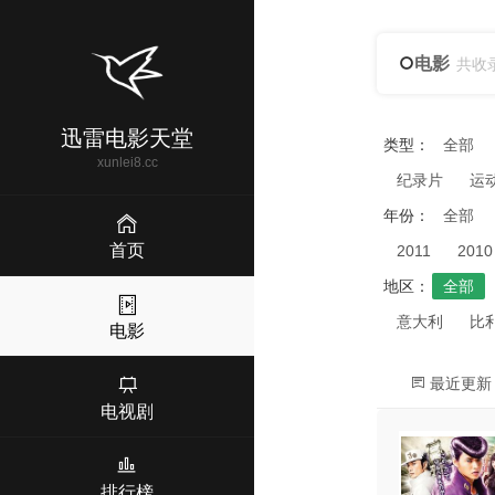
电影
共收
迅雷电影天堂
类型：
全部
xunlei8.cc
纪录片
运
年份：
全部
首页
2011
2010
地区：
全部
意大利
比
电影
最近更新
电视剧
排行榜