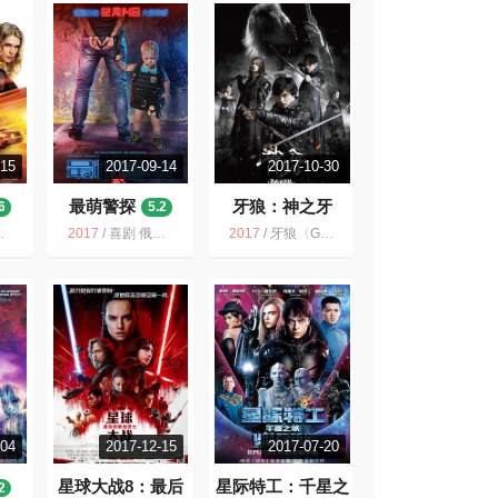
-15
2017-09-14
2017-10-30
最萌警探
牙狼：神之牙
6
5.2
5.5
2017
/
喜剧 俄罗斯 犯罪 动作 冒险 和萌扯不上关系吧 2018 ，小孩子的面部表情
2017
/
牙狼〈GARO〉神ノ牙 牙狼 日本 特摄 魔幻 动作 奇幻 雨宫庆太
-04
2017-12-15
2017-07-20
星球大战8：最后
星际特工：千星之
2