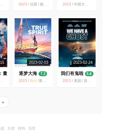
尼昂
6.5
2023
/
法国 / 德国 / 西班牙 / 比利时 / 动作 历史 冒险
2023
/
中国大陆 / 剧情 爱情 悬疑 冒险
-15
2023-02-03
2023-02-24
：量
逐梦大海
我们有鬼啦
7.3
5.8
2023
/
高分
/
美国 / 澳大利亚 / 剧情 传记 冒险
2023
/
美国 / 喜剧 悬疑 恐怖 冒险
»
霸盘
百度
搜狗
迅雷