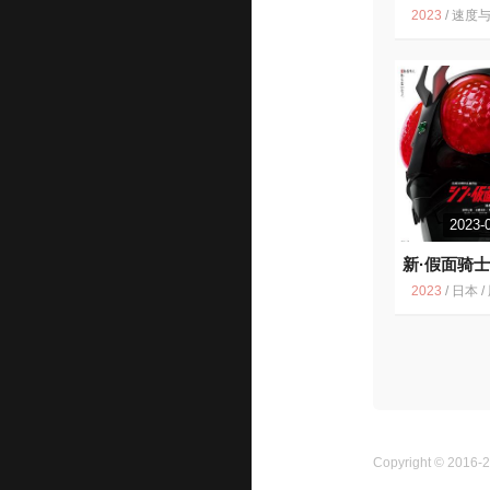
10
6.1
2023
/
速度与激情 动作 美国 跑车 犯罪 飙车 范·迪塞尔 
2023-
新·假面骑士
2023
/
日本 / 剧情
Copyright © 2016-