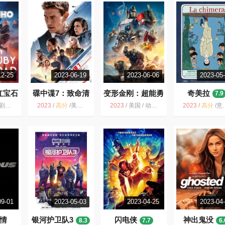
12-25
2023-06-19
2023-06-06
2023-05
红宝石
碟中谍7：致命清
变形金刚：超能勇
奇美拉
7.9
算（上）
士崛起
.6
7.6
5.8
幻 冒险
2023
/
高分
/
美国 / 动作 惊悚 冒险
2023
/
美国 / 动作 科幻 冒险
2023
/
高分
/
意大利 / 法国 / 瑞士 / 喜剧 爱情 奇幻 冒险
09-01
2023-05-03
2023-04-25
2023-04
情
银河护卫队3
闪电侠
神出鬼没
8.3
7.7
6.