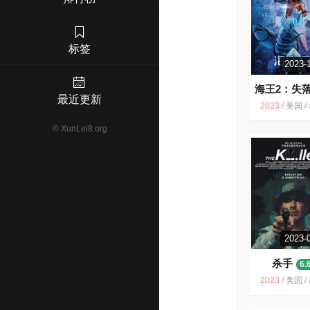
标签
2023-
海王2：失
最近更新
国
6.2
2023
/
美国 / 动作 科幻 奇
©
XunLei8.org
2023-
杀手
6.
2023
/
美国 / 剧情 动作 悬疑 惊悚