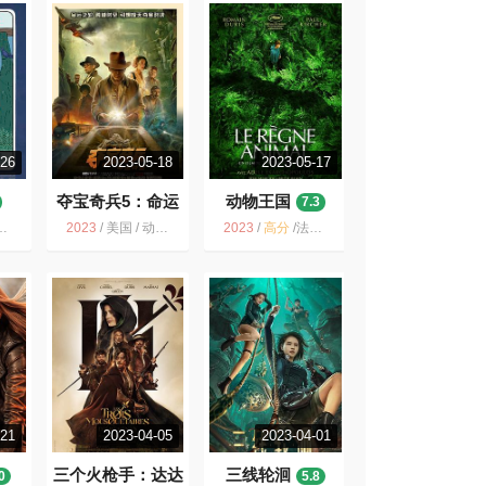
-26
2023-05-18
2023-05-17
夺宝奇兵5：命运
动物王国
7.3
转盘
7.0
2023
/
美国 / 动作 冒险
2023
/
高分
/
法国 / 科幻 冒险
-21
2023-04-05
2023-04-01
三个火枪手：达达
三线轮洄
0
5.8