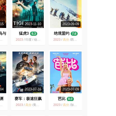
-15
2023-11-10
2023-09-09
鸟与
猛虎3
绝境盟约
6.3
7.6
2023
/
印度 / 动作 惊悚 冒险
2023
/
高分
/
西班牙 / 美国 / 剧情 惊悚 传记 历史 冒险
-04
2023-07-16
2023-07-09
渊
赛车：极速狂飙
芭比
8.0
7.1
2023
/
高分
/
美国 / 日本 / 剧情 动作 冒险 运动
2023
/
高分
/
加拿大 / 美国 / 喜剧 奇幻 冒险