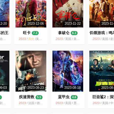
12-20
2023-12-06
2023-11-22
2023-11
落的王
旺卡
拿破仑
饥饿游戏：鸣
7.3
6.3
蛇之歌
6.6
幻 冒险
2023
/
高分
/
美国 / 英国 / 加拿大 / 喜剧 歌舞 奇幻 冒险
2023
/
英国 / 美国 / 剧情 动作 传记 历史 战争 冒险
2023
/
美国 / 剧情 动作 科幻 惊悚 战争 冒险
09-03
2023-08-23
2023-08-18
2023-08
疾速营救
蓝甲虫
巨齿鲨2：深
6
5.5
4.6
5.0
 犯罪 冒险
2023
/
法国 / 德国 / 西班牙 / 美国 / 动作 惊悚 犯罪 冒险
2023
/
美国 / 墨西哥 / 动作 科幻 惊悚 冒险
2023
/
美国 / 中国大陆 / 动作 科幻 冒险