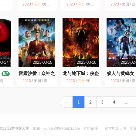
赛车
2023
/
高分
/
美国 / 喜剧 动作 科幻 惊悚 冒险
2023
/
高分
/
美国 / 加拿大 / 澳大利亚 / 新西兰 / 动作 科幻 奇幻 冒险
2023
/
美国 / 喜剧 动作 爱情 冒险
03-17
2023-03-15
2023-03-10
2023-02
雷霆沙赞！众神之
龙与地下城：侠盗
蚁人与黄蜂女
5.7
怒
荣耀
子狂潮
5.4
7.5
5.8
 冒险
2023
/
美国 / 喜剧 动作 惊悚 犯罪 奇幻 冒险
2023
/
高分
/
美国 / 加拿大 / 动作 奇幻 冒险
2023
/
美国 / 喜剧 动作 科幻 冒险
«
1
2
3
4
...
2021
迅雷电影天堂
邮箱：
xunlei800@busrr.com
友情链接：
迅雷电影天堂
学