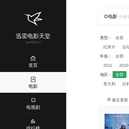
电影
共收
迅雷电影天堂
类型：
全部
xunlei8.cc
纪录片
运
年份：
全部
首页
2011
2010
地区：
全部
意大利
比
电影
最近更新
电视剧
排行榜