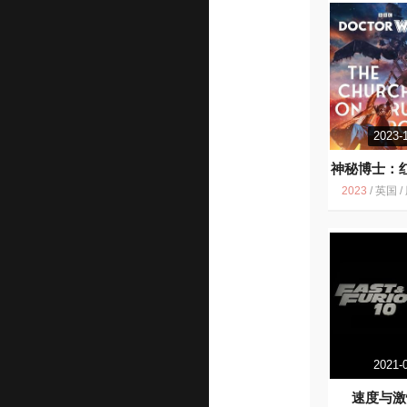
2023-
神秘博士：
路教堂
6
2023
/
英国 / 剧情 科
2021-
速度与激