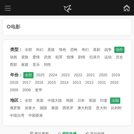
电影
类型：
全部
科幻
悬疑
情色
恐怖
奇幻
喜剧
战争
动作
动画
冒险
爱情
武侠
犯罪
惊悚
剧情
纪录片
运动
历史
西部
家庭
音乐
同性
年份：
全部
2025
2024
2023
2022
2021
2020
2019
2018
2017
2016
2015
2014
2013
2012
2011
2010
2009
2008
更早
地区：
全部
美国
中国大陆
韩国
日本
英国
印度
法国
俄罗斯
加拿大
德国
泰国
西班牙
澳大利亚
意大利
比利时
中国台湾
中国香港
最近更新
精彩热播
高分好评