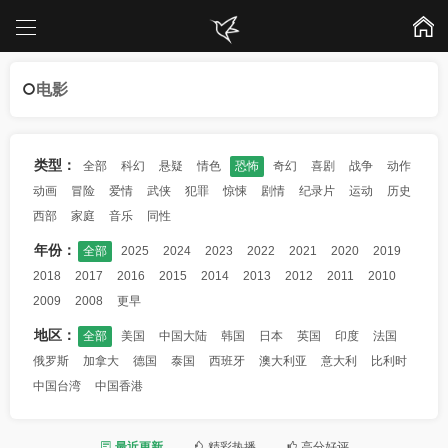
电影
类型：
全部
科幻
悬疑
情色
恐怖
奇幻
喜剧
战争
动作
动画
冒险
爱情
武侠
犯罪
惊悚
剧情
纪录片
运动
历史
西部
家庭
音乐
同性
年份：
全部
2025
2024
2023
2022
2021
2020
2019
2018
2017
2016
2015
2014
2013
2012
2011
2010
2009
2008
更早
地区：
全部
美国
中国大陆
韩国
日本
英国
印度
法国
俄罗斯
加拿大
德国
泰国
西班牙
澳大利亚
意大利
比利时
中国台湾
中国香港
最近更新
精彩热播
高分好评