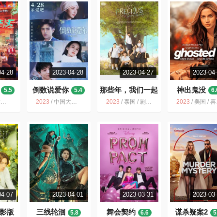
04-28
2023-04-28
2023-04-27
2023-04
倒数说爱你
那些年，我们一起
神出鬼没
5.5
5.4
6.
追的女孩
6.4
情
2023
/
中国大陆 / 爱情 奇幻
2023
/
泰国 / 剧情 喜剧 爱情
2023
/
美国 / 喜剧 动作 爱情 冒险
04-07
2023-04-01
2023-03-31
2023-03
影版
三线轮洄
舞会契约
谋杀疑案2
5.8
6.6
5