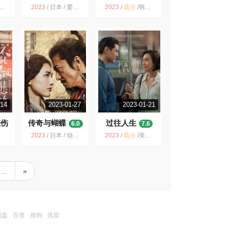
侣
6.6
7.3
2023
/
日本 / 爱情 奇幻
2023
/
高分
/
韩国 / 剧情 爱情
-14
2023-01-27
2023-01-21
悲伤
传奇与蝴蝶
过往人生
6.0
7.6
2023
/
日本 / 动作 爱情 历史
2023
/
高分
/
美国 / 韩国 / 剧情 爱情
...
»
霸盘
百度
搜狗
迅雷