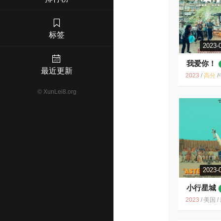
标签
2023-
我爱你！
最近更新
2023
/
高分
/
中国大陆 / 中
©
XunLei8.org
2023-
小行星城
2023
/
美国 / 剧情 喜