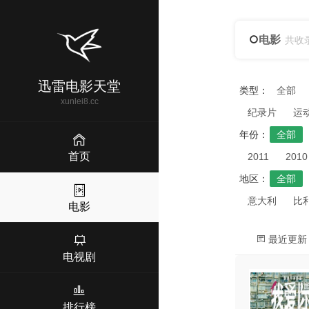
电影
共收
迅雷电影天堂
类型：
全部
xunlei8.cc
纪录片
运
年份：
全部
首页
2011
2010
地区：
全部
意大利
比
电影
最近更新
电视剧
排行榜