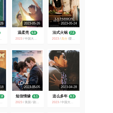
-26
2023-05-26
2023-05-24
温柔壳
法式火锅
6.9
7.5
2023
/
中国大陆 / 剧情 爱情
2023
/
高分
/
爱情 戛纳 美食 历史 文艺 人生
-18
2023-05-05
2023-04-28
短信情缘
这么多年
7.0
6.1
6.3
2023
/
美国 / 剧情 喜剧 爱情
2023
/
中国大陆 / 剧情 爱情 家庭