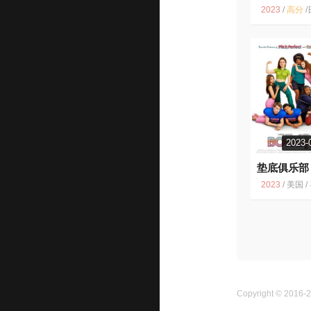
7.7
2023
/
高分
/
日本 
2023-
垫底俱乐部
2023
/
美国 / 喜剧 爱
Copyright © 2016-