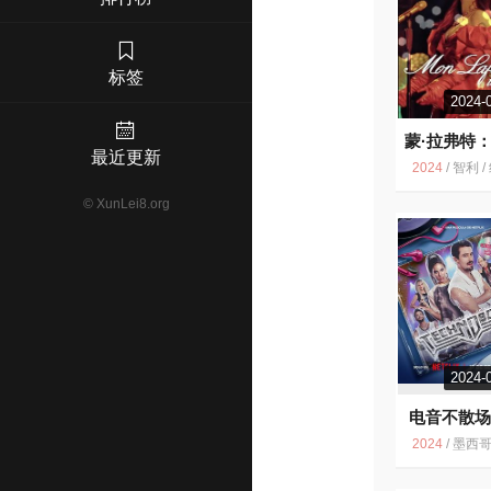
标签
2024-
蒙·拉弗特
最近更新
己的情书
2024
/
智利 / 纪录片
©
XunLei8.org
2024-
电音不散
2024
/
墨西哥 / 