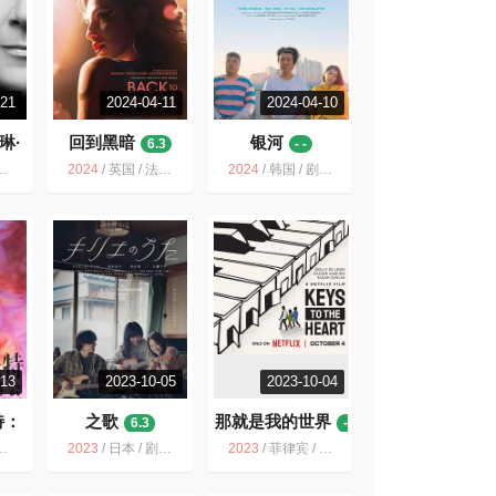
-21
2024-04-11
2024-04-10
琳·
回到黑暗
银河
6.3
- -
2024
/
英国 / 法国 / 美国 / 音乐 传记
2024
/
韩国 / 剧情 音乐
-13
2023-10-05
2023-10-04
特：
之歌
那就是我的世界
6.3
-
唱会
-
2023
/
日本 / 剧情 音乐
2023
/
菲律宾 / 韩国 / 剧情 喜剧 音乐