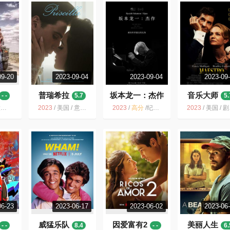
09-20
2023-09-04
2023-09-04
2023-09
普瑞希拉
坂本龙一：杰作
音乐大师
- -
5.7
5.
9.4
乐
2023
/
美国 / 意大利 / 剧情 音乐 传记
2023
/
高分
/
纪录片 音乐 传记 人生 文艺
2023
/
美国 / 剧情 爱情 同性 音乐 传记
06-23
2023-06-17
2023-06-02
2023-06
威猛乐队
因爱富有2
美丽人生
- -
8.4
- -
6.