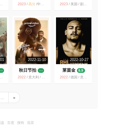
2023
/
高分
/
中国大陆 / 纪录片 音乐
2023
/
美国 / 剧情 音乐 歌舞 传记
-01
2022-11-10
2022-10-27
秋日节拍
莱茵金
- -
- -
6.9
2022
/
意大利 / 剧情 音乐
2022
/
德国 / 意大利 / 荷兰 / 剧情 音乐 传记 犯罪
...
»
霸盘
百度
搜狗
迅雷