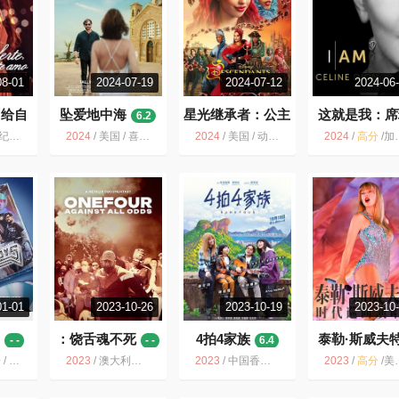
08-01
2024-07-19
2024-07-12
2024-06
：给自
坠爱地中海
星光继承者：公主
这就是我：席
6.2
反叛联盟
狄翁
- -
- -
8.7
 音乐
2024
/
美国 / 喜剧 爱情 音乐
2024
/
美国 / 动作 音乐 歌舞 奇幻 冒险
2024
/
高分
/
加拿大 / 美国 / 纪录片 音乐 传记
01-01
2023-10-26
2023-10-19
2023-10
场
：饶舌魂不死
4拍4家族
泰勒·斯威夫
- -
- -
6.4
时代巡回演
音乐
2023
/
澳大利亚 / 纪录片 音乐 犯罪
2023
/
中国香港 / 剧情 音乐
2023
/
高分
/
美国 / 纪录片 音乐 歌舞 真人秀
9.3