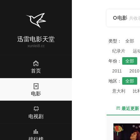
电影
共收
迅雷电影天堂
类型：
全部
xunlei8.cc
纪录片
运
年份：
全部
首页
2011
2010
地区：
全部
意大利
比
电影
最近更新
电视剧
排行榜