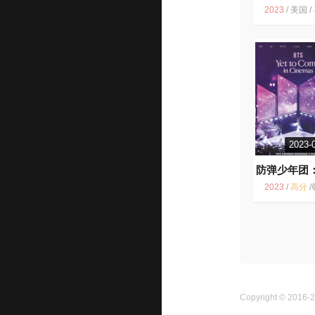
2023
/
美国 / 喜剧 音
2023-
防弹少年团
未来
8.
2023
/
高分
/
韩国 / 
Copyright © 2016-