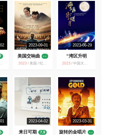
-02
2023-09-01
2023-06-29
美国交响曲
“湾区升明
7
- -
月”2023大湾区电
2023
/
美国 / 纪录片 音乐 传记
2023
/
中国大陆 / 中国香港 / 音乐
影音乐晚会
- -
-01
2023-04-02
2023-03-31
来日可期
旋转的金唱片
5
7.9
- -