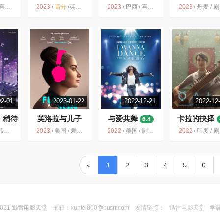
乐 歌舞
2023
/
高分
/
英国 / 纪录片 音乐 传记
2023
/
巴西 / 喜剧 爱情 音乐
2023
/
丹麦 / 剧情 爱情 音乐
02-01
2023-01-22
2022-12-21
2022-12
：稍待
芙洛拉与儿子
与爱共舞
卡拉的抉择
6.4
4
7.0
纪录片 音乐 歌舞
2023
/
美国 / 爱尔兰 / 剧情 音乐
2022
/
美国 / 剧情 音乐 传记
2022
/
印度 / 剧情 历史 音乐
«
1
2
3
4
5
6
2021
迅雷电影天堂
邮箱：
xunlei800@busrr.com
友情链接：
迅雷电影天堂
学