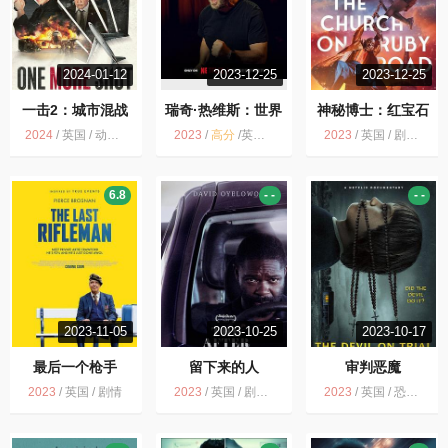
2024-01-12
2023-12-25
2023-12-25
一击2：城市混战
瑞奇·热维斯：世界
神秘博士：红宝石
末日
路教堂
2024
/
英国 / 动作 惊悚
2023
/
高分
/
英国 / 脱口秀
2023
/
英国 / 剧情 科幻 冒险
6.8
- -
- -
2023-11-05
2023-10-25
2023-10-17
最后一个枪手
留下来的人
审判恶魔
2023
/
英国 / 剧情
2023
/
英国 / 剧情 短片
2023
/
英国 / 恐怖 纪录片 犯罪