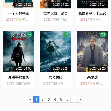
2023-04-22
2023-04-21
2023-04-14
一个人的朝圣
世界大战：袭击
孤国春秋：七王必
死
2023
/
高分
/
英国 / 剧情
2023
/
英国 / 科幻
2023
/
英国 / 剧情 动作 历史
- -
4.5
7.3
2023-04-03
2023-03-24
2023-02-20
开膛手的复仇
六号关口
果尔达
2023
/
英国 / 恐怖
2023
/
英国 / 科幻 惊悚
2023
/
高分
/
英国 / 剧情 传记 历史 战争
«
1
2
3
4
5
6
...
»