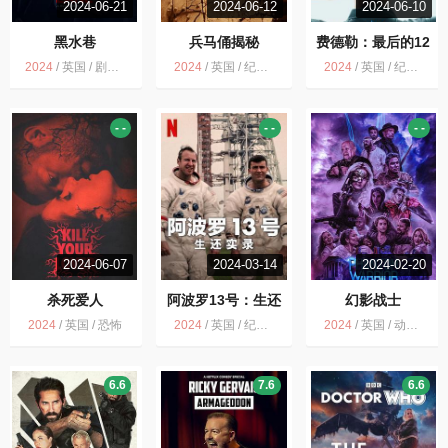
2024-06-21
2024-06-12
2024-06-10
黑水巷
兵马俑揭秘
费德勒：最后的12
天
2024
/
英国 / 剧情 悬疑 惊悚 恐怖 犯罪
2024
/
英国 / 纪录片 历史
2024
/
英国 / 纪录片 运动
- -
- -
- -
2024-06-07
2024-03-14
2024-02-20
杀死爱人
阿波罗13号：生还
幻影战士
实录
2024
/
英国 / 恐怖
2024
/
英国 / 纪录片 历史
2024
/
英国 / 动作 科幻 奇幻 冒险
6.6
7.6
6.6