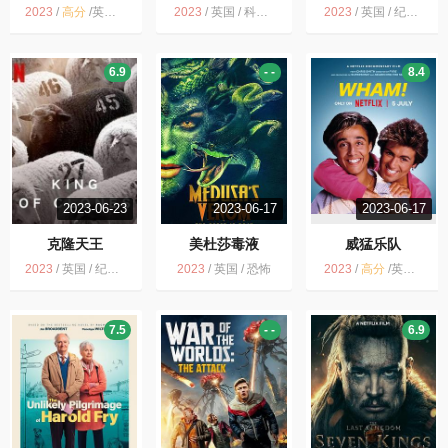
不停歇
2023
/
高分
/
英国 / 剧情 传记 历史
2023
/
英国 / 科幻 惊悚
2023
/
英国 / 纪录片 传记 运动
6.9
- -
8.4
2023-06-23
2023-06-17
2023-06-17
克隆天王
美杜莎毒液
威猛乐队
2023
/
英国 / 纪录片
2023
/
英国 / 恐怖
2023
/
高分
/
英国 / 纪录片 音乐 传记
7.5
- -
6.9