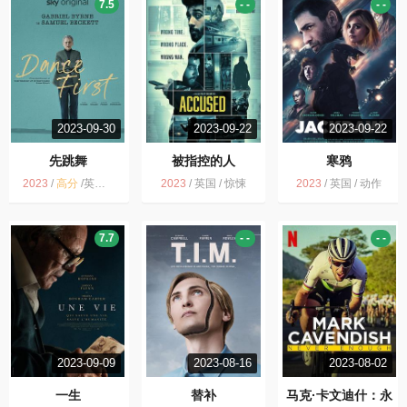
7.5
- -
- -
2023-09-30
2023-09-22
2023-09-22
先跳舞
被指控的人
寒鸦
2023
/
高分
/
英国 / 剧情 传记
2023
/
英国 / 惊悚
2023
/
英国 / 动作
7.7
- -
- -
2023-09-09
2023-08-16
2023-08-02
一生
替补
马克·卡文迪什：永