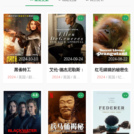
- -
- -
- -
2024-10-10
2024-09-24
2024-08-22
黑雀特工
艾伦·德杰尼勒斯：
红毛猩猩的秘密生
请你许可
活
2024
/
英国 / 剧情 动作
2024
/
英国 / 喜剧 脱口秀
2024
/
英国 / 纪录片
4.8
- -
- -