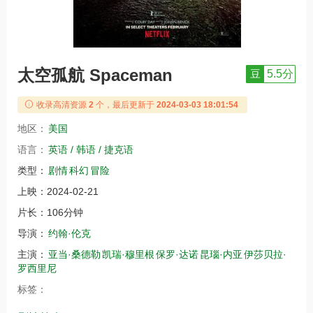
太空孤航 Spaceman
豆
5.5分
收录高清资源
2
个，最后更新于
2024-03-03 18:01:54
地区：
美国
语言：
英语 / 韩语 / 捷克语
类型：
剧情
科幻
冒险
上映：
2024-02-21
片长：
106分钟
导演：
约翰·伦克
主演：
亚当·桑德勒
凯瑞·穆里根
保罗·达诺
昆瑙·内亚
伊莎贝拉·
罗西里尼
标签：