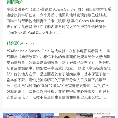
剧情简介· · · · · ·
宇航员雅各布（亚当·桑德勒 Adam Sandler 饰）独自前往太阳系
边缘执行科研任务，六个月后，他回到地球发现婚姻已经触礁。
而唯一能帮助他挽回妻子兰卡（凯瑞·穆里根 Carey Mulligan
饰）的，竟然是潜伏在飞船内来自时间之初的神秘生物哈努什
（保罗·达诺 Paul Dano 配音）。
精彩影评· · · · · ·
#74Berlinale Special Gala 达成成就：在柏林电影宫看网大。 科
幻套皮《婚姻故事》。相信不远的未来我们还能看见什么恐怖套
皮婚姻故事，歌舞套皮婚姻故事（这个好像已经有了），黑色电
影套皮婚姻故事。婚姻故事宇宙就此成立。 他比《宇宙探索编辑
部》好的地方在于一是上面说的套了婚姻故事，基本保证了整个
剧本的下限。哪怕把神逼叨叨的宇宙部分全去了只留下婚姻部
分，也比自我封闭的“逃避”文化写的更完善也更普世，写的好不
好就两说了；二是虽然同样很无趣的在宇宙中心呼唤爱，但好歹
还算是谈论了一点微不足道的生命价值和拥抱虚无主义吧……