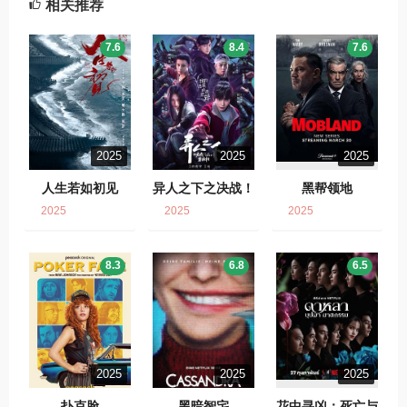
相关推荐
7.6
8.4
7.6
2025
2025
2025
人生若如初见
异人之下之决战！
黑帮领地
碧游村
2025
2025
2025
8.3
6.8
6.5
2025
2025
2025
扑克脸
黑暗智宅
花中寻凶：死亡与