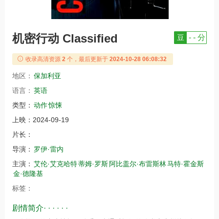
机密行动 Classified
豆
- - 分
收录高清资源
2
个，最后更新于
2024-10-28 06:08:32
地区：
保加利亚
语言：
英语
类型：
动作
惊悚
上映：
2024-09-19
片长：
导演：
罗伊·雷内
主演：
艾伦·艾克哈特
蒂姆·罗斯
阿比盖尔·布雷斯林
马特·霍金斯
金·德隆基
标签：
剧情简介· · · · · ·