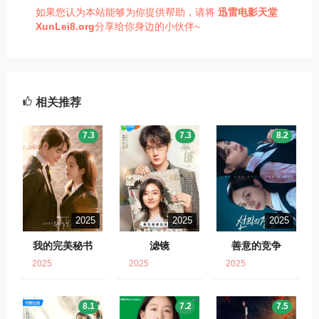
如果您认为本站能够为你提供帮助，请将
迅雷电影天堂
XunLei8.org
分享给你身边的小伙伴~
相关推荐
7.3
7.3
8.2
2025
2025
2025
我的完美秘书
滤镜
善意的竞争
2025
2025
2025
8.1
7.2
7.5