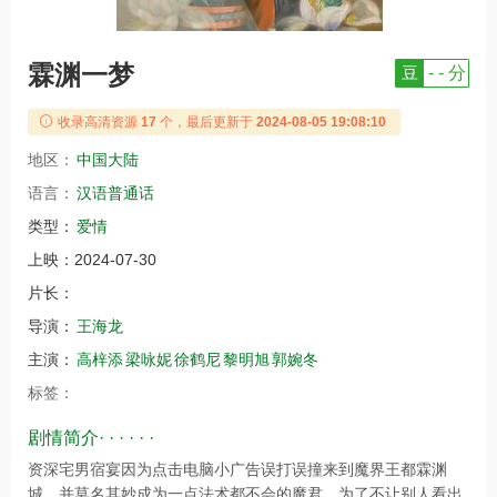
霖渊一梦
豆
- - 分
收录高清资源
17
个，最后更新于
2024-08-05 19:08:10
地区：
中国大陆
语言：
汉语普通话
类型：
爱情
上映：
2024-07-30
片长：
导演：
王海龙
主演：
高梓添
梁咏妮
徐鹤尼
黎明旭
郭婉冬
标签：
剧情简介· · · · · ·
资深宅男宿宴因为点击电脑小广告误打误撞来到魔界王都霖渊
城，并莫名其妙成为一点法术都不会的魔君。为了不让别人看出