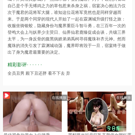
自己是个手无缚鸡之力的草包惹来杀身之祸，宿宴决心抱法力仅
次于魔君的花将军大腿，谁知这位花将军竟然也是同样穿越而
来。于是两个同穿的现代人开始了一起在霖渊城升级打怪之旅：
收服坐骑银蛟，隐藏身份与魔界重臣斗智斗勇，在三百年一次的
登鸣大会上与妖界少主荧日、仙界仙君鹿臻促成会谈，共镶三界
太平，为一身反骨的腹黑病娇弟弟禹柯寻得魔珠补齐元神。然而
魔珠的消失引发了霖渊城动荡，魔界即将毁于一旦，宿宴终于做
出了身为魔君最重要的决定。
精彩影评· · · · · ·
全员丑男 殿下丑还胖 看不下去 弃