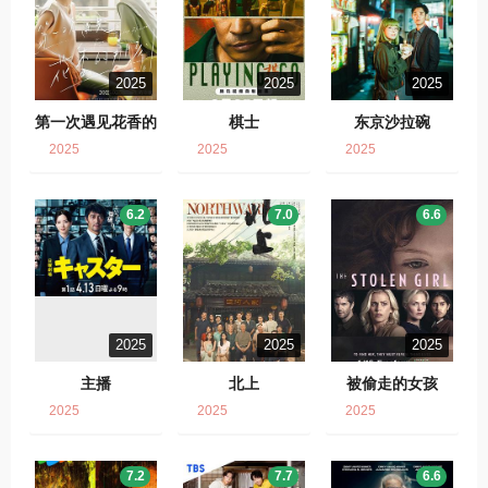
2025
2025
2025
第一次遇见花香的
棋士
东京沙拉碗
那刻2
2025
2025
2025
6.2
7.0
6.6
2025
2025
2025
主播
北上
被偷走的女孩
2025
2025
2025
7.2
7.7
6.6