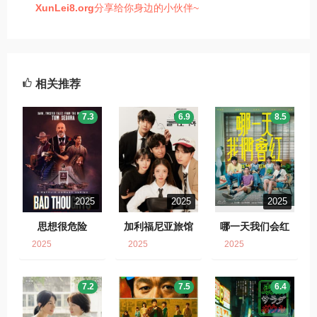
XunLei8.org
分享给你身边的小伙伴~
相关推荐
7.3
6.9
8.5
2025
2025
2025
思想很危险
加利福尼亚旅馆
哪一天我们会红
2025
2025
2025
7.2
7.5
6.4