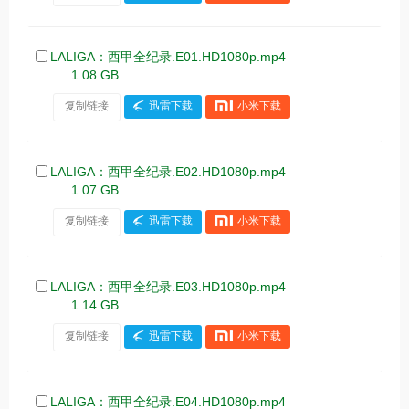
LALIGA：西甲全纪录.E01.HD1080p.mp4
1.08 GB
复制链接
迅雷下载
小米下载
LALIGA：西甲全纪录.E02.HD1080p.mp4
1.07 GB
复制链接
迅雷下载
小米下载
LALIGA：西甲全纪录.E03.HD1080p.mp4
1.14 GB
复制链接
迅雷下载
小米下载
LALIGA：西甲全纪录.E04.HD1080p.mp4