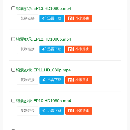
锦囊妙录.EP13.HD1080p.mp4
复制链接
迅雷下载
小米路由
锦囊妙录.EP12.HD1080p.mp4
复制链接
迅雷下载
小米路由
锦囊妙录.EP11.HD1080p.mp4
复制链接
迅雷下载
小米路由
锦囊妙录.EP10.HD1080p.mp4
复制链接
迅雷下载
小米路由