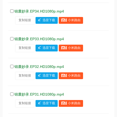
锦囊妙录.EP34.HD1080p.mp4
复制链接
迅雷下载
小米路由
锦囊妙录.EP33.HD1080p.mp4
复制链接
迅雷下载
小米路由
锦囊妙录.EP32.HD1080p.mp4
复制链接
迅雷下载
小米路由
锦囊妙录.EP31.HD1080p.mp4
复制链接
迅雷下载
小米路由