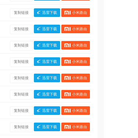
复制链接
迅雷下载
小米路由
复制链接
迅雷下载
小米路由
复制链接
迅雷下载
小米路由
复制链接
迅雷下载
小米路由
复制链接
迅雷下载
小米路由
复制链接
迅雷下载
小米路由
复制链接
迅雷下载
小米路由
复制链接
迅雷下载
小米路由