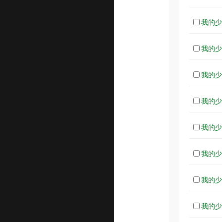
我的少年
我的少年
我的少年
我的少年
我的少年
我的少年
我的少年
我的少年