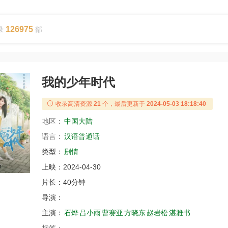
126975
录
部
我的少年时代
收录高清资源
21
个，最后更新于
2024-05-03 18:18:40
地区：
中国大陆
语言：
汉语普通话
类型：
剧情
上映：
2024-04-30
片长：
40分钟
导演：
主演：
石烨
吕小雨
曹赛亚
方晓东
赵岩松
湛雅书