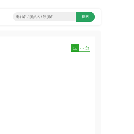
豆
- - 分