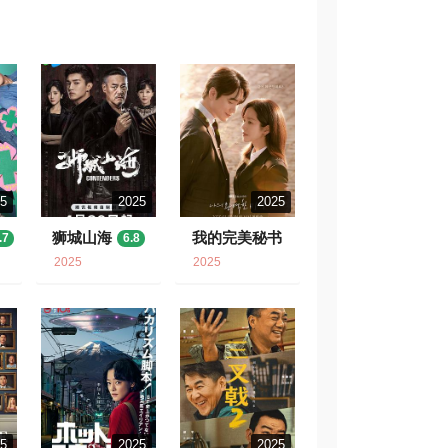
25
2025
2025
狮城山海
我的完美秘书
.7
6.8
7.3
2025
2025
25
2025
2025