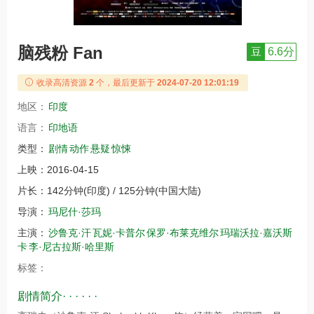
脑残粉 Fan
豆
6.6分
收录高清资源
2
个，最后更新于
2024-07-20 12:01:19
地区：
印度
语言：
印地语
类型：
剧情
动作
悬疑
惊悚
上映：
2016-04-15
片长：
142分钟(印度) / 125分钟(中国大陆)
导演：
玛尼什·莎玛
主演：
沙鲁克·汗
瓦妮·卡普尔
保罗·布莱克维尔
玛瑞沃拉·嘉沃斯
卡
李·尼古拉斯·哈里斯
标签：
剧情简介· · · · · ·