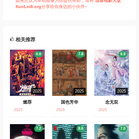
如果您认为本站能够为你提供帮助，请将
迅雷电影天堂
XunLei8.org
分享给你身边的小伙伴~
相关推荐
6.6
7.8
6.9
2025
2025
2025
燃罪
国色芳华
念无双
2025
2025
2025
7.2
8.6
7.0