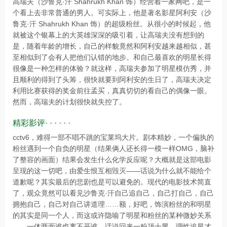
高瑞夫（沙鲁克·汗 Shahrukh Khan 饰）经营着一家网吧，是一
个看上去非常普通的男人。可实际上，他是著名影星阿利安（沙
鲁克·汗 Shahrukh Khan 饰）的超级粉丝。从很小的时候起，他
就被这个银幕上的大英雄深深的吸引着，让高瑞夫没有想到的
是，随着年龄的增长，自己的样貌竟然和阿利安越来越相似，甚
至相似到了会有人把他们认错的地步。和自己最喜欢的明星长得
很像是一种怎样的体验？就这样，高瑞夫参加了明星模仿秀，并
且顺利的得到了头筹，很快就要到阿利安的生日了，高瑞夫决定
利用比赛获得的奖金前往孟买，真真切切的看自己的偶像一眼。
然而，高瑞夫的计划很快就失控了。
精彩影评· · · · · ·
cctv6，难得一部不唱不跳的宝莱坞大片。剧本精妙，一个偏执的
粉丝遇到一个自负的明星（结果俩人还长得一模一样OMG，脑补
了整容的画面）结果会发生什么化学反应呢？大概就是这部电影
呈现的这一切吧，由爱生恨互相毁灭——话说为什么就不能给个
道歉呢？其实最后的悲剧也是可以避免的。现代的电影技术简直
了，观众竟然可以看见沙鲁克·汗自己追自己，自己打自己，自己
拥抱自己，自己对自己讲道理……额，好吧，饰演粉丝的和明星
的其实是同一个人，而这或许隐喻了明星和粉丝的某种微妙关系
——一体两面谁也离不开谁。话说回来一粉顶十黑，理性追星才