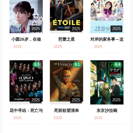
2025
2025
2025
小圆26岁，在做
芭蕾之星
对岸的家务事～这
实习医生！
就是我的生存之
2025
2025
2025
道！～
6.5
8.1
6.4
2025
2025
2025
花中寻凶：死亡与
死前欲望清单
东京沙拉碗
鲜花
2025
2025
2025