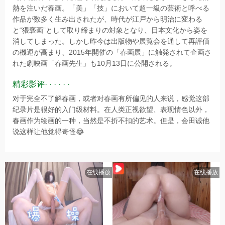
熱を注いだ春画。「美」「技」において超一級の芸術と呼べる
作品が数多く生み出されたが、時代が江戸から明治に変わる
と“猥褻画”として取り締まりの対象となり、日本文化から姿を
消してしまった。しかし昨今は出版物や展覧会を通して再評価
の機運が高まり、2015年開催の「春画展」に触発されて企画さ
れた劇映画「春画先生」も10月13日に公開される。
精彩影评· · · · · ·
对于完全不了解春画，或者对春画有所偏见的人来说，感觉这部
纪录片是很好的入门级材料。在人类正视欲望、表现情色以外，
春画作为绘画的一种，当然是不折不扣的艺术。但是，会田诚他
说这样让他觉得奇怪😂