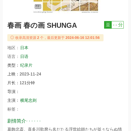
春画 春の画 SHUNGA
豆
- - 分
收录高清资源
2
个，最后更新于
2024-06-16 12:01:56
地区：
日本
语言：
日语
类型：
纪录片
上映：
2023-11-24
片长：
121分钟
导演：
主演：
横尾忠则
标签：
剧情简介· · · · · ·
葛飾北斎、喜多川歌麿ら名だたる浮世絵師たちが並々ならぬ情