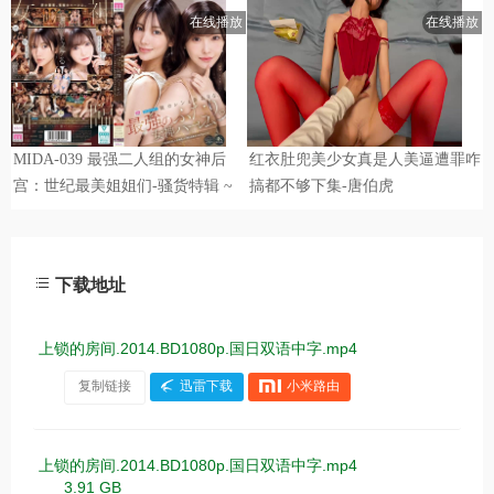
下载地址
上锁的房间.2014.BD1080p.国日双语中字.mp4
复制链接
迅雷下载
小米路由
上锁的房间.2014.BD1080p.国日双语中字.mp4
3.91 GB