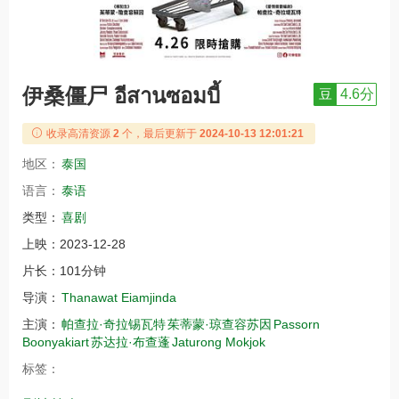
伊桑僵尸 อีสานซอมบี้
豆
4.6分
收录高清资源
2
个，最后更新于
2024-10-13 12:01:21
地区：
泰国
语言：
泰语
类型：
喜剧
上映：
2023-12-28
片长：
101分钟
导演：
Thanawat Eiamjinda
主演：
帕查拉·奇拉锡瓦特
茱蒂蒙·琼查容苏因
Passorn
Boonyakiart
苏达拉·布查蓬
Jaturong Mokjok
标签：