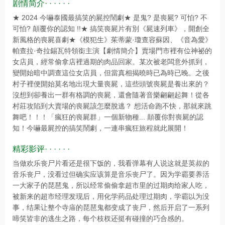
剧情简介· · · · · ·
★ 2024 今嚇泰國最搞笑的屍控鬧劇★ 是鬼? 是喪屍? 可怕? 不
可怕? 顛覆你的認知 !!★ 搞笑喪屍片有別《屍速列車》，開創全
新風格的喪屍喜劇★《模犯生》茱蒂蒙·瓊查容蘇因、《音為愛》
帕查拉·奇拉錫瓦特領銜主演【劇情簡介】賣場門市裡有位神祕的
女店員，經常偷拿店裡過期的肉品回家。某次被老闆意外抓到，
變開始暗中調查這位女店員，但當真相揭曉時已為時已晚。之後
村子裡便開始莫名地出現大量喪屍，這些頭號喪屍是養出來的？
沒想到卻養出一群有格調的喪屍，還會隨著音樂翩翩起舞！從各
村莊攻陷到大賣場的喪屍該怎麼脫逃？ 想活命跑不快，那就來跳
舞吧！！！「瘋狂的喪屍群」一個新物種... 顛覆你對喪屍的認
知！今嚇最屍控的搞笑鬧劇，一連串瘋狂旅程就此展開！
精彩影评· · · · · ·
当做欢乐丧尸片看还是很下饭的，我看弹幕有人说这就是英叔的
音乐丧尸，没看过但确实应该算是音乐丧尸了。因为学霸要养活
一大家子的琵琶鬼，所以经常偷偷拿超市里的过期肉给家人吃，
被新来的超市经理发现后，用化学药品处理过期肉，学霸以为没
事，结果让整个寺庙的琵琶鬼都变成了丧尸，然后开启了一系列
啼笑皆非的逃生之路，每个枝杈还挺有碰撞的巧合感的。