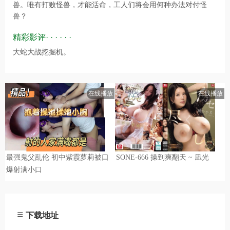
兽。唯有打败怪兽，才能活命，工人们将会用何种办法对付怪
兽？
精彩影评· · · · · ·
大蛇大战挖掘机。
下载地址