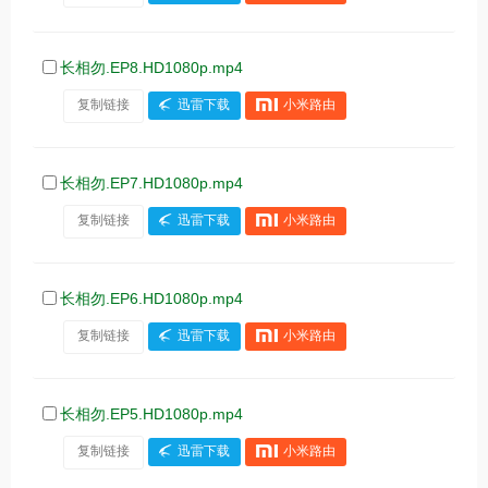
长相勿.EP8.HD1080p.mp4
复制链接
迅雷下载
小米路由
长相勿.EP7.HD1080p.mp4
复制链接
迅雷下载
小米路由
长相勿.EP6.HD1080p.mp4
复制链接
迅雷下载
小米路由
长相勿.EP5.HD1080p.mp4
复制链接
迅雷下载
小米路由