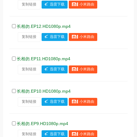
复制链接
迅雷下载
小米路由
长相勿.EP12.HD1080p.mp4
复制链接
迅雷下载
小米路由
长相勿.EP11.HD1080p.mp4
复制链接
迅雷下载
小米路由
长相勿.EP10.HD1080p.mp4
复制链接
迅雷下载
小米路由
长相勿.EP9.HD1080p.mp4
复制链接
迅雷下载
小米路由