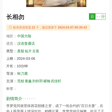
长相勿
豆
- - 分
收录高清资源
22
个，最后更新于
2024-03-07 00:30:43
地区：
中国大陆
语言：
汉语普通话
类型：
悬疑
短片
古装
上映：
2024-03-06
片长：
10分钟
导演：
秋刀鹿
主演：
范桢
黄鑫
刘剑羽
褚翰
武佳轩
标签：
剧情简介· · · · · ·
李梦觉同谢景殊因花朝楼之变，成了一纸合约的“百日夫妻”，在
外人眼里两人情深款款，鹤蝶比翼。李梦觉端庄娴雅，给足了正