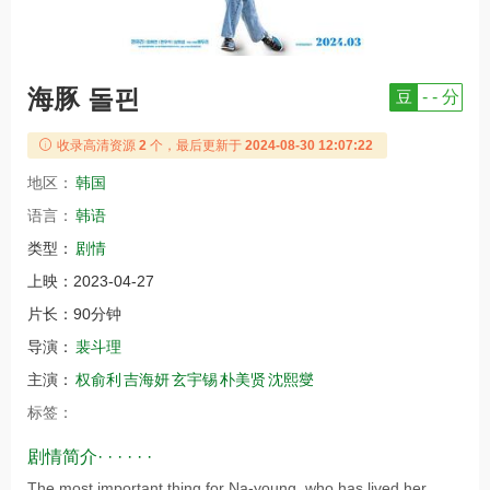
海豚 돌핀
豆
- - 分
收录高清资源
2
个，最后更新于
2024-08-30 12:07:22
地区：
韩国
语言：
韩语
类型：
剧情
上映：
2023-04-27
片长：
90分钟
导演：
裴斗理
主演：
权俞利
吉海妍
玄宇锡
朴美贤
沈熙燮
标签：
剧情简介· · · · · ·
The most important thing for Na-young, who has lived her