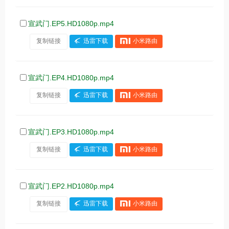
宣武门.EP5.HD1080p.mp4
复制链接
迅雷下载
小米路由
宣武门.EP4.HD1080p.mp4
复制链接
迅雷下载
小米路由
宣武门.EP3.HD1080p.mp4
复制链接
迅雷下载
小米路由
宣武门.EP2.HD1080p.mp4
复制链接
迅雷下载
小米路由