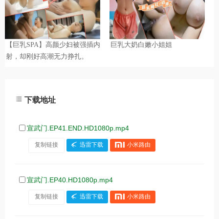
下载地址
宣武门.EP41.END.HD1080p.mp4
复制链接
迅雷下载
小米路由
宣武门.EP40.HD1080p.mp4
复制链接
迅雷下载
小米路由