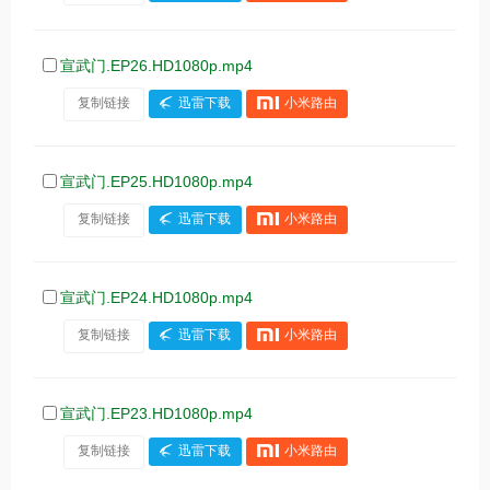
宣武门.EP26.HD1080p.mp4
复制链接
迅雷下载
小米路由
宣武门.EP25.HD1080p.mp4
复制链接
迅雷下载
小米路由
宣武门.EP24.HD1080p.mp4
复制链接
迅雷下载
小米路由
宣武门.EP23.HD1080p.mp4
复制链接
迅雷下载
小米路由