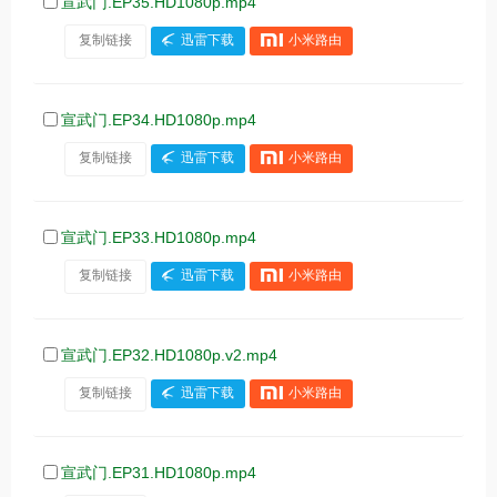
宣武门.EP35.HD1080p.mp4
复制链接
迅雷下载
小米路由
宣武门.EP34.HD1080p.mp4
复制链接
迅雷下载
小米路由
宣武门.EP33.HD1080p.mp4
复制链接
迅雷下载
小米路由
宣武门.EP32.HD1080p.v2.mp4
复制链接
迅雷下载
小米路由
宣武门.EP31.HD1080p.mp4