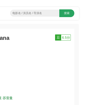
ana
豆
6.5分
亚·苏雷曼