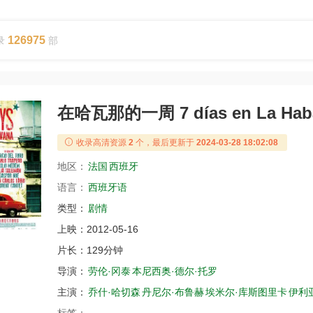
126975
录
部
在哈瓦那的一周 7 días en La Hab
收录高清资源
2
个，最后更新于
2024-03-28 18:02:08
地区：
法国
西班牙
语言：
西班牙语
类型：
剧情
上映：
2012-05-16
片长：
129分钟
导演：
劳伦·冈泰
本尼西奥·德尔·托罗
主演：
乔什·哈切森
丹尼尔·布鲁赫
埃米尔·库斯图里卡
伊利