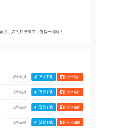
导演，好的那没事了，值得一看啊！
复制链接
迅雷下载
小米路由
复制链接
迅雷下载
小米路由
复制链接
迅雷下载
小米路由
复制链接
迅雷下载
小米路由