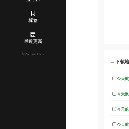
标签
最近更新
©
XunLei8.org
下载
今天航班
今天航班
今天航班
今天航班