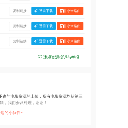
复制链接
迅雷下载
小米路由
复制链接
迅雷下载
小米路由
复制链接
迅雷下载
小米路由
违规资源投诉与举报
不参与电影资源的上传，所有电影资源均从第三
箱，我们会及处理，谢谢！
边的小伙伴~