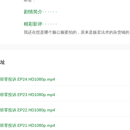
标签：
剧情简介· · · · · ·
精彩影评· · · · · ·
我还在想是哪个癫公癫婆拍的，原来是贩卖法术的杂货铺的
地址
零投诉.EP24.HD1080p.mp4
零投诉.EP23.HD1080p.mp4
零投诉.EP22.HD1080p.mp4
零投诉.EP21.HD1080p.mp4