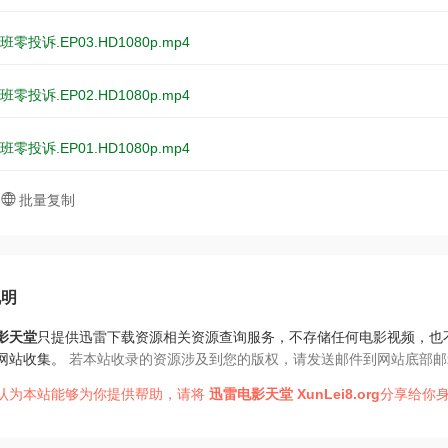
零投诉.EP03.HD1080p.mp4
零投诉.EP02.HD1080p.mp4
零投诉.EP01.HD1080p.mp4
批量复制
说明
影天堂
只提供迅雷下载资源相关资源查询服务，不存储任何电影视频，也
网站收集。
若本站收录的资源涉及到您的版权，请发送邮件到网站底部邮
认为本站能够为你提供帮助，请将
迅雷电影天堂
XunLei8.org
分享给你身