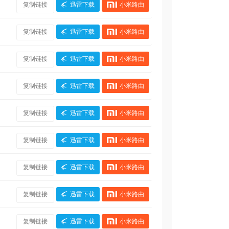
复制链接
迅雷下载
小米路由
复制链接
迅雷下载
小米路由
复制链接
迅雷下载
小米路由
复制链接
迅雷下载
小米路由
复制链接
迅雷下载
小米路由
复制链接
迅雷下载
小米路由
复制链接
迅雷下载
小米路由
复制链接
迅雷下载
小米路由
复制链接
迅雷下载
小米路由