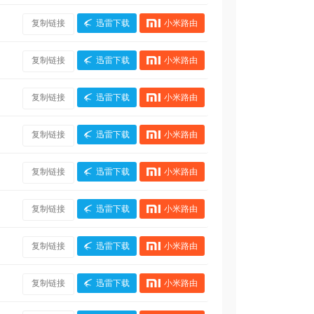
复制链接
迅雷下载
小米路由
复制链接
迅雷下载
小米路由
复制链接
迅雷下载
小米路由
复制链接
迅雷下载
小米路由
复制链接
迅雷下载
小米路由
复制链接
迅雷下载
小米路由
复制链接
迅雷下载
小米路由
复制链接
迅雷下载
小米路由