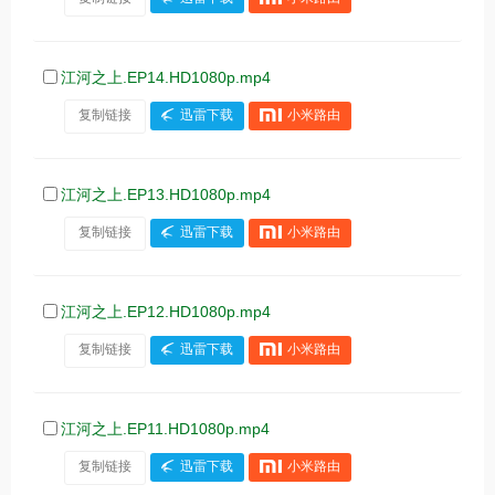
江河之上.EP14.HD1080p.mp4
复制链接
迅雷下载
小米路由
江河之上.EP13.HD1080p.mp4
复制链接
迅雷下载
小米路由
江河之上.EP12.HD1080p.mp4
复制链接
迅雷下载
小米路由
江河之上.EP11.HD1080p.mp4
复制链接
迅雷下载
小米路由