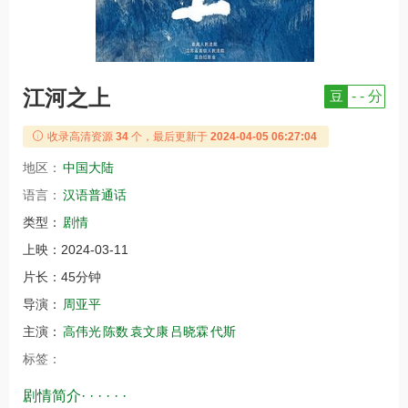
江河之上
豆
- - 分
收录高清资源
34
个，最后更新于
2024-04-05 06:27:04
地区：
中国大陆
语言：
汉语普通话
类型：
剧情
上映：
2024-03-11
片长：
45分钟
导演：
周亚平
主演：
高伟光
陈数
袁文康
吕晓霖
代斯
标签：
剧情简介· · · · · ·