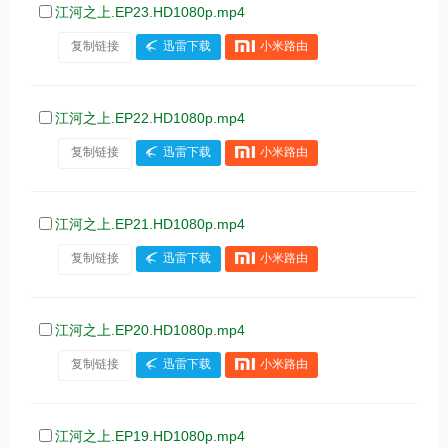
江河之上.EP23.HD1080p.mp4
复制链接
迅雷下载
小米路由
江河之上.EP22.HD1080p.mp4
复制链接
迅雷下载
小米路由
江河之上.EP21.HD1080p.mp4
复制链接
迅雷下载
小米路由
江河之上.EP20.HD1080p.mp4
复制链接
迅雷下载
小米路由
江河之上.EP19.HD1080p.mp4