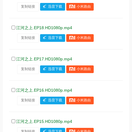
复制链接
迅雷下载
小米路由
江河之上.EP18.HD1080p.mp4
复制链接
迅雷下载
小米路由
江河之上.EP17.HD1080p.mp4
复制链接
迅雷下载
小米路由
江河之上.EP16.HD1080p.mp4
复制链接
迅雷下载
小米路由
江河之上.EP15.HD1080p.mp4
复制链接
迅雷下载
小米路由