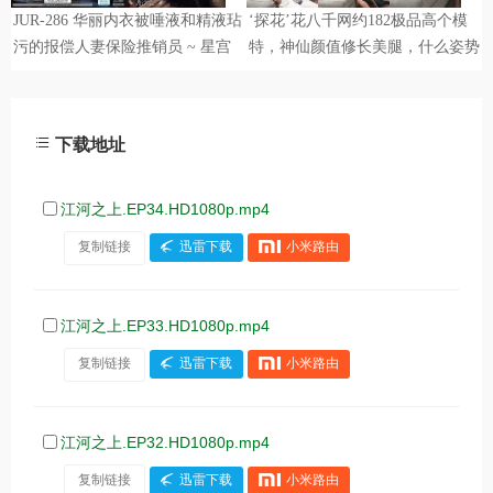
下载地址
江河之上.EP34.HD1080p.mp4
复制链接
迅雷下载
小米路由
江河之上.EP33.HD1080p.mp4
复制链接
迅雷下载
小米路由
江河之上.EP32.HD1080p.mp4
复制链接
迅雷下载
小米路由