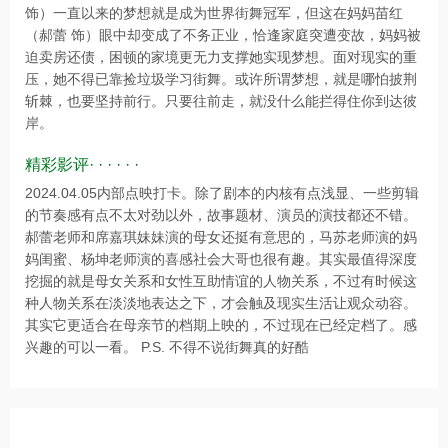
饰）一直以来的梦想就是成为世界街舞冠军，但这在妈妈苗红
（郝蕾 饰）眼中却变成了不务正业，恰逢家庭突遭变故，妈妈被
迫卖房还债，困顿的家境更无力支撑她实现梦想。面对现实的重
压，她不得已靠捡垃圾学习街舞。或许所谓梦想，就是哪怕披荆
斩棘，也要坚持前行。只要往前走，就没什么能拦得住你到达彼
岸。
精彩影评· · · · · ·
2024.04.05内部点映打卡。除了剧本的内核有点浅显、一些剪辑
的节奏感有点不太对劲以外，故事题材、演员的演技都还不错。
郝蕾老师和席嘉琪妹妹演的母女还挺有意思的，马苏老师演的妈
妈闺蜜、杨坤老师演的喜感社会大哥也很有趣。其实最值得深度
挖掘的就是母女关系和女性互助情谊的人物关系，不过有时候这
种人物关系在淡淡地表达之下，才会触及现实生活让观众动容。
其实它更适合在母亲节的档期上映的，不过现在已经定档了。感
兴趣的可以一看。 P.S. 不得不说街舞真的好酷