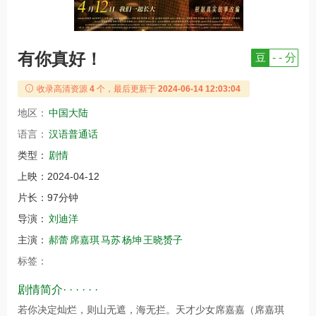
有你真好！
豆
- - 分
收录高清资源
4
个，最后更新于
2024-06-14 12:03:04
地区：
中国大陆
语言：
汉语普通话
类型：
剧情
上映：
2024-04-12
片长：
97分钟
导演：
刘迪洋
主演：
郝蕾
席嘉琪
马苏
杨坤
王晓赟子
标签：
剧情简介· · · · · ·
若你决定灿烂，则山无遮，海无拦。天才少女席嘉嘉（席嘉琪