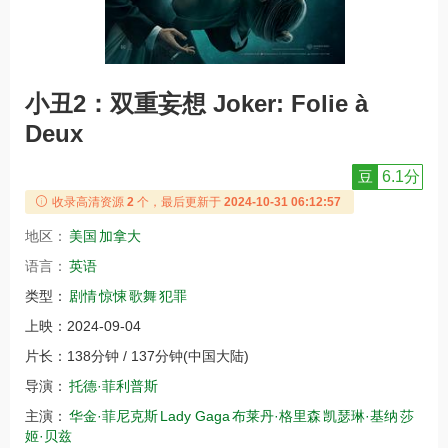
小丑2：双重妄想 Joker: Folie à
Deux
豆
6.1分
收录高清资源
2
个，最后更新于
2024-10-31 06:12:57
地区：
美国
加拿大
语言：
英语
类型：
剧情
惊悚
歌舞
犯罪
上映：
2024-09-04
片长：
138分钟 / 137分钟(中国大陆)
导演：
托德·菲利普斯
主演：
华金·菲尼克斯
Lady Gaga
布莱丹·格里森
凯瑟琳·基纳
莎
姬·贝兹