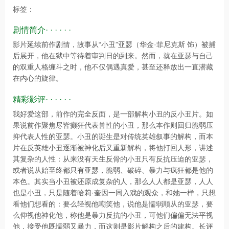
标签：
剧情简介· · · · · ·
影片延续前作剧情，故事从“小丑”亚瑟（华金·菲尼克斯 饰）被捕
后展开，他在狱中等待着审判日的到来。然而，就在亚瑟与自己
的双重人格缠斗之时，他不仅偶遇真爱，甚至还释放出一直潜藏
在内心的旋律。
精彩影评· · · · · ·
我好爱这部，前作的完全反面，是一部解构小丑的反小丑片。如
果说前作聚焦尽皆癫狂代表兽性的小丑，那么本作则回归脆弱压
抑代表人性的亚瑟。小丑的诞生是对传统英雄叙事的解构，而本
片在反英雄小丑逐渐被神化后又重新解构，将他打回人形，讲述
其复杂的人性：从来没有天生反骨的小丑只有反抗压迫的亚瑟，
或者说从始至终都只有亚瑟，脆弱、破碎、暴力与疯狂都是他的
本色。其实当小丑被还原成复杂的人，那么人人都是亚瑟，人人
也是小丑，只是随着哈莉·奎因一同入戏的观众，和她一样，只想
看他们想看的：要么轻视他嘲笑他，说他是懦弱顺从的亚瑟，要
么仰视他神化他，称他是暴力反抗的小丑，可他们偏偏无法平视
他，接受他既懦弱又暴力，而这则是影片解构之后的建构。长评