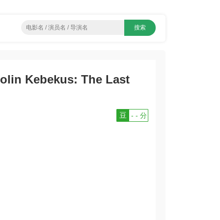
Kebekus: The Last
豆
- - 分