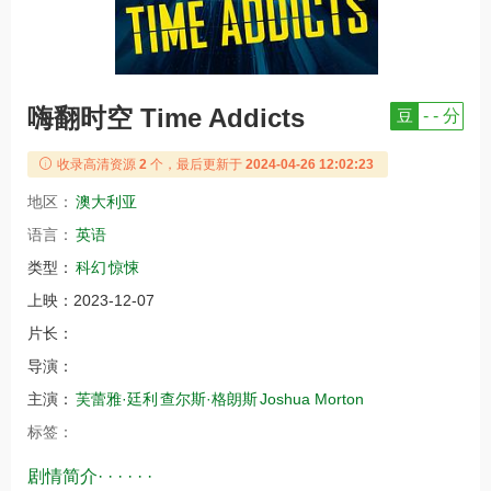
嗨翻时空 Time Addicts
豆
- - 分
收录高清资源
2
个，最后更新于
2024-04-26 12:02:23
地区：
澳大利亚
语言：
英语
类型：
科幻
惊悚
上映：
2023-12-07
片长：
导演：
主演：
芙蕾雅·廷利
查尔斯·格朗斯
Joshua Morton
标签：
剧情简介· · · · · ·