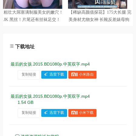
下载地址
最后的女孩.2015.BD1080p.中英双字.mp4
复制链接
迅雷下载
小米路由
最后的女孩.2015.BD1080p.中英双字.mp4
1.54 GB
复制链接
迅雷下载
小米下载