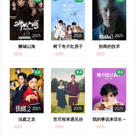
2025
2025
2025
狮城山海
树下有片红房子
协商的技术
2025
2025
2025
6.0
9.4
8.6
2025
2025
2025
法庭之龙
苦尽柑来遇见你
我的事说来话长～
2025・春～
2025
2025
2025