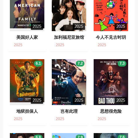
2025
2025
2025
美国好人家
加利福尼亚旅馆
今人不见古时玥
2025
2025
2025
6.1
7.2
7.3
2025
2025
2025
地狱担保人
岂有此理
思想很危险
2025
2025
2025
6.8
7.9
7.6