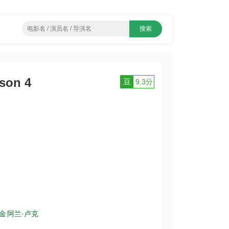
on 4
豆
9.3分
金
阿兰·卢克