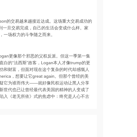
 Matsson的交易越来越接近达成。这场重大交易成功的
见到一旦交易完成，自己的生活会变成什么样。家
，一场权力的斗争随之而来。
Logan更像那个邪恶的父权反派。但这一季第一集
“法西斯”政客，Logan本人才像trump的更
功和财富，但面对现在这个复杂的时代却感慨人
a，想要让它great again。但那个曾经的美
疑它为谁而伟大——就好像民权运动让黑人分享
新世代也已让曾经最代表美国的精神的人变成了
陷入《老无所依》式的焦虑中：终究是人心不古