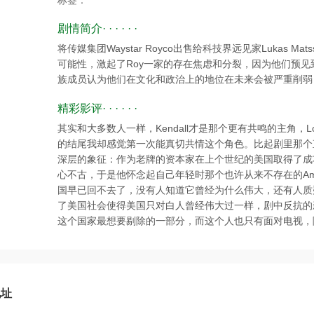
标签：
剧情简介· · · · · ·
将传媒集团Waystar Royco出售给科技界远见家Lukas
可能性，激起了Roy一家的存在焦虑和分裂，因为他们预
族成员认为他们在文化和政治上的地位在未来会被严重削弱
精彩影评· · · · · ·
其实和大多数人一样，Kendall才是那个更有共鸣的主角，
的结尾我却感觉第一次能真切共情这个角色。比起剧里那个直白的
深层的象征：作为老牌的资本家在上个世纪的美国取得了成
心不古，于是他怀念起自己年轻时那个也许从来不存在的Americ
国早已回不去了，没有人知道它曾经为什么伟大，还有人质
了美国社会使得美国只对白人曾经伟大过一样，剧中反抗的
这个国家最想要剔除的一部分，而这个人也只有面对电视，
地址