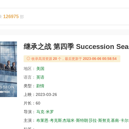
126975
录
部
继承之战 第四季 Succession Seas
收录高清资源
20
个，最后更新于
2023-06-06 00:58:54
地区：
美国
语言：
英语
类型：
剧情
上映：
2023-03-26
片长：
60
导演：
马克·米罗
主演：
布莱恩·考克斯
杰瑞米·斯特朗
莎拉·斯努克
基南·卡尔