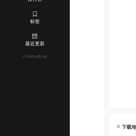
标签
最近更新
©
XunLei8.org
下载